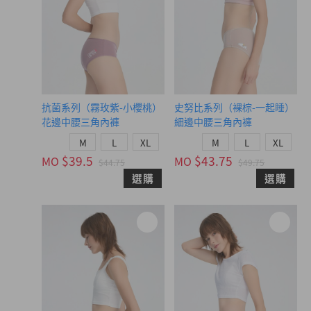
抗菌系列（霧玫紫-小櫻桃）
史努比系列（裸棕-一起睡）
花邊中腰三角內褲
細邊中腰三角內褲
M
L
XL
M
L
XL
$39.5
$43.75
MO
MO
$44.75
$49.75
選購
選購