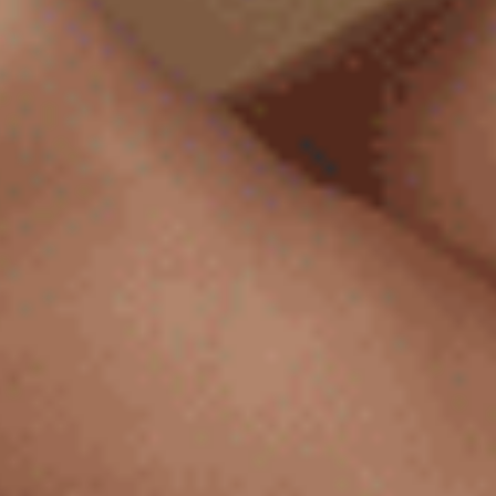
Gelato Club（深藍紫-滿滿櫻桃）
Sweet Moment（氣質灰-Crea
花邊中腰三角內褲
抓皺蕾絲中腰三角內褲
M
L
XL
M
L
XL
$35
$43.75
MO
MO
$39.75
$49.75
選購
選購