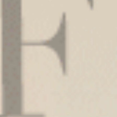
Sweet Moment（麻淺粉）
Gelato Club（黑-GOOD DAY
V蕾絲中腰三角內褲
中腰三角內褲
M
L
XL
M
L
XL
$39.5
$35
MO
MO
$44.75
$39.75
選購
選購