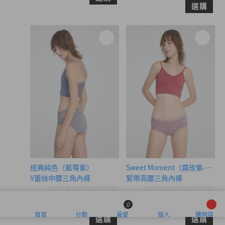
選購
經典純色（藍莓紫）
Sweet Moment（霧玫紫-grea
V蕾絲中腰三角內褲
緊帶高腰三角內褲
M
L
XL
M
L
XL
$39.5
$39.5
0
MO
MO
$44.75
$44.75
首頁
分類
最愛
個人
購物袋
選購
選購