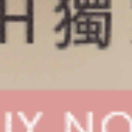
Gelato Club（藍莓紫-冰淇淋車）
Sweet Moment（黑-紅蘋果）
中腰三角內褲
細邊高腰三角內褲
M
L
XL
M
L
XL
$35
$39.5
MO
MO
$39.75
$44.75
選購
選購