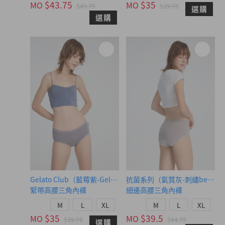
$43.75
$35
MO
MO
$49.75
$39.75
選購
選購
Gelato Club（藍莓紫-Gelato夾標）
抗菌系列（氣質灰-刺繡be hap
緊帶高腰三角內褲
細邊高腰三角內褲
M
L
XL
M
L
XL
$35
$39.5
MO
MO
$39.75
$44.75
選購