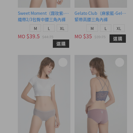
Sweet Moment（霧玫紫-sugar）
Gelato Club（麻紫藍-Gelato
織帶2/3包臀中腰三角內褲
緊帶高腰三角內褲
M
L
XL
M
L
XL
$39.5
$35
MO
MO
$44.75
$39.75
選購
選購