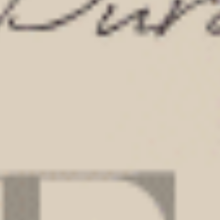
史努比系列（穀雨藍-刺繡胡士托）
史努比系列（裸棕-刺繡想睡歐
緊帶中腰三角內褲
緊帶中腰三角內褲
M
L
XL
M
L
XL
$43.75
$43.75
MO
MO
$49.75
$49.75
選購
選購