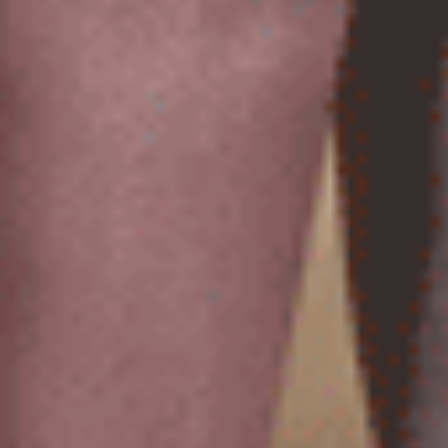
Gelato Club（藍莓紫-點點貝殼）
經典純色（霧玫紫）
中腰三角內褲
抓皺蕾絲中腰三角內褲
M
L
XL
M
L
XL
$35
$39.5
MO
MO
$39.75
$44.75
選購
選購