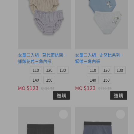
女童三入組_ 莫代爾抗菌系列（岩岸灰/裸杏膚/霧柔紫）
女童三入組_ 史努比系列（Happy
抓皺花苞三角內褲
緊帶三角內褲
110
120
130
110
120
130
140
150
140
150
$123
$123
MO
MO
$139.75
$139.75
選購
選購