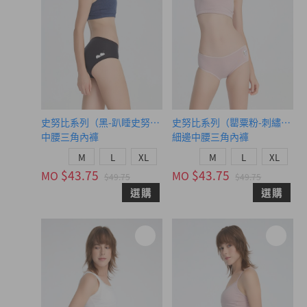
史努比系列（黑-趴睡史努比）
史努比系列（罌粟粉-刺繡擁抱
中腰三角內褲
細邊中腰三角內褲
M
L
XL
M
L
XL
$43.75
$43.75
MO
MO
$49.75
$49.75
選購
選購