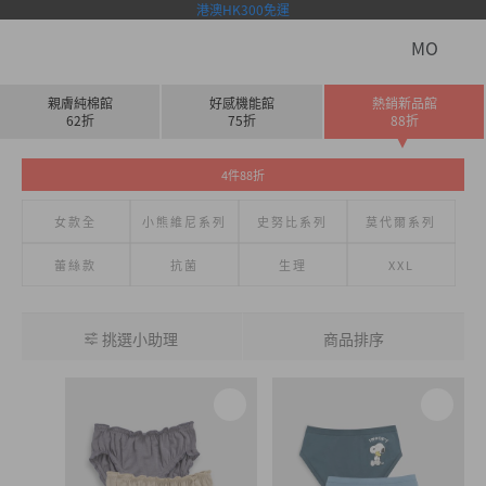
港澳HK300免運
MO
親膚純棉館
好感機能館
熱銷新品館
62折
75折
88折
4件88折
女款全
小熊維尼系列
史努比系列
莫代爾系列
蕾絲款
抗菌
生理
XXL
挑選小助理
商品排序