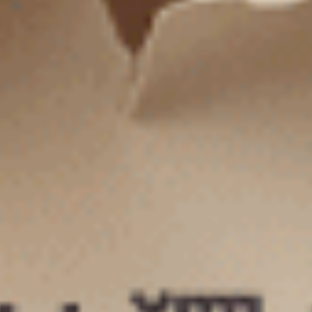
抗菌系列（澄空藍-比基尼）
Gelato Club（氣質灰-夏日蝴
中腰三角內褲
花邊中腰三角內褲
M
L
XL
M
L
XL
$39.5
$35
MO
MO
$44.75
$39.75
選購
選購