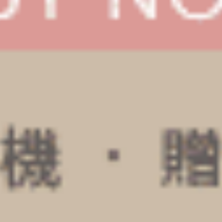
經典純色（藍莓紫）
經典純色（澄空藍）
花邊中腰三角內褲
V蕾絲中腰三角內褲
M
L
XL
M
L
XL
$35
$39.5
MO
MO
$39.75
$44.75
選購
選購