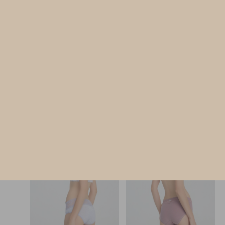
經典純色（藍莓紫）
Gelato Club（青檸綠-檸檬CC
脇後訂製蕾絲中腰三角內褲
低腰三角內褲
M
L
XL
M
L
XL
$57
$35
MO
MO
$64.75
$39.75
選購
選購