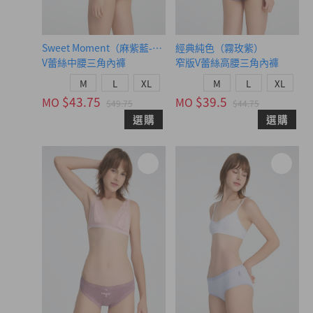
Sweet Moment（麻紫藍-莓好）
經典純色（霧玫紫）
V蕾絲中腰三角內褲
窄版V蕾絲高腰三角內褲
M
L
XL
M
L
XL
$43.75
$39.5
MO
MO
$49.75
$44.75
選購
選購