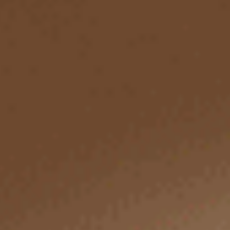
M
L
XL
M
L
XL
$39.5
$43.75
MO
MO
$44.75
$49.75
選購
選購
Gelato Club（青檸綠-檸檬CC）
Sweet Moment（青檸綠-檸檬
花邊中腰三角內褲
V蕾絲低腰三角內褲
M
L
XL
M
L
XL