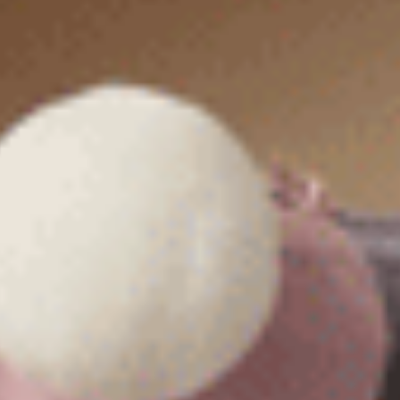
$35
$43.75
MO
MO
$39.75
$49.75
選購
選購
Sweet Moment（深藍紫-滿滿櫻桃）
Gelato Club（青檸綠-檸檬CC
窄版V蕾絲高腰三角內褲
中腰三角內褲
M
L
XL
M
L
XL
$43.75
$35
MO
MO
$49.75
$39.75