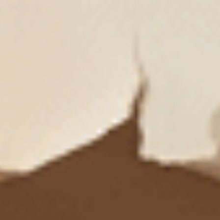
中腰三角內褲
抓皺蕾絲中腰三角內褲
M
L
XL
M
L
XL
$35
$39.5
MO
MO
$39.75
$44.75
選購
選購
Sweet Moment（澄空藍-黃檸檬）
Sweet Moment（黑-Good da
細邊高腰三角內褲
V蕾絲中腰三角內褲