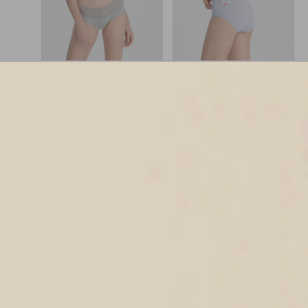
抗菌系列（青檸綠-檸檬CC）
史努比系列（穀雨藍-生氣）
V蕾絲中腰三角內褲
細邊中腰三角內褲
M
L
XL
M
L
XL
$48.25
$43.75
MO
MO
$54.75
$49.75
選購
選購