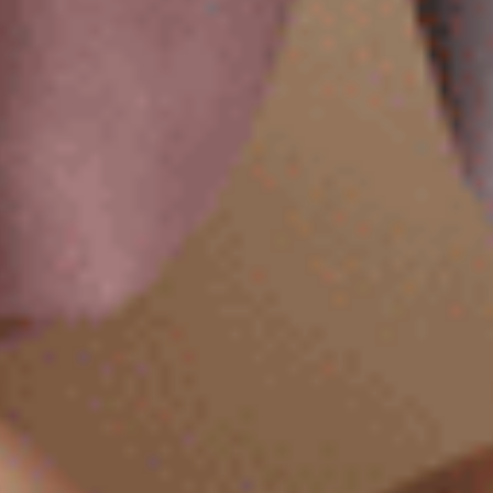
Sweet Moment（霧玫紫-蜜桃貼紙）
Sweet Moment（深藍紫-滿
細邊高腰三角內褲
V蕾絲中腰三角內褲
M
L
XL
M
L
XL
$39.5
$43.75
MO
MO
$44.75
$49.75
選購
選購