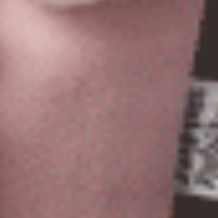
選購
選購
經典純色（黑色）
Gelato Club（澄空藍-鳳梨西
織帶2/3包臀中腰三角內褲
花邊中腰三角內褲
M
L
XL
M
L
XL
$35
$35
MO
MO
$39.75
$39.75
選購
選購