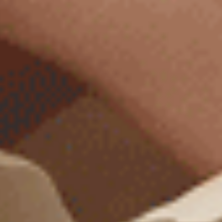
Gelato Club（麻淺粉）
Sweet Moment（麻紫藍）
低腰三角內褲
V蕾絲低腰三角內褲
M
L
XL
M
L
XL
$35
$39.5
MO
MO
$39.75
$44.75
選購
選購