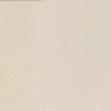
Sweet Moment（深藍紫-滿滿櫻桃）
Gelato Club（麻淺粉）
緊帶高腰三角內褲
花邊中腰三角內褲
M
L
XL
M
L
XL
$39.5
$35
MO
MO
$44.75
$39.75
選購
選購
Gelato Club（氣質灰-刺繡貝殼）
經典純色（藍莓紫）