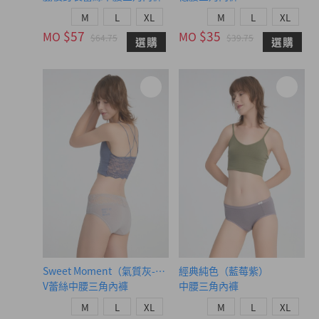
M
L
XL
M
L
XL
$57
$35
MO
MO
$64.75
$39.75
選購
選購
Sweet Moment（氣質灰-海灘見）
經典純色（藍莓紫）
V蕾絲中腰三角內褲
中腰三角內褲
M
L
XL
M
L
XL