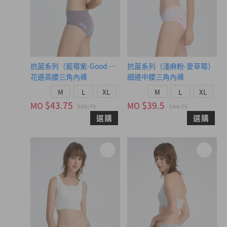
抗菌系列（藍莓紫-Good on you）
抗菌系列（淺麻粉-愛草莓）
花邊高腰三角內褲
細邊中腰三角內褲
M
L
XL
M
L
XL
$43.75
$39.5
MO
MO
$49.75
$44.75
選購
選購