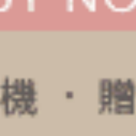
男款_吸濕排汗機能系列（鈦灰-星球AH）
男款_吸濕排汗機能系列（鈦灰
短版腰帶平口內褲
短版變化平口內褲
XXL
XXL
$46.25
$43.25
MO
MO
$74.75
$69.75
選購
選購