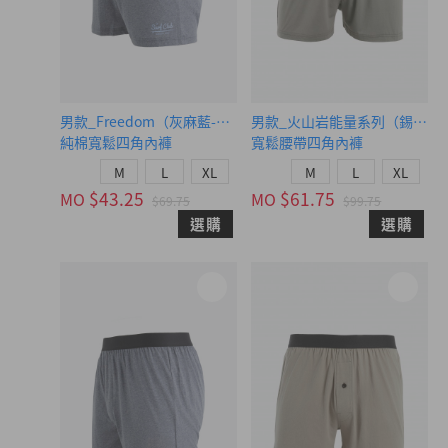
男款_Freedom（灰麻藍-衝浪俱樂部）
男款_火山岩能量系列（錫灰）
純棉寬鬆四角內褲
寬鬆腰帶四角內褲
M
L
XL
M
L
XL
$43.25
$61.75
MO
MO
$69.75
$99.75
選購
選購