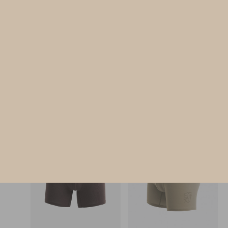
男款_Adventure（灰綠-旗幟織標）
男款_Go Bowling!（金銀灰
長版腰帶平口內褲
長版腰帶平口內褲
S
S
$40.25
$43.25
MO
MO
$64.75
$69.75
選購
選購