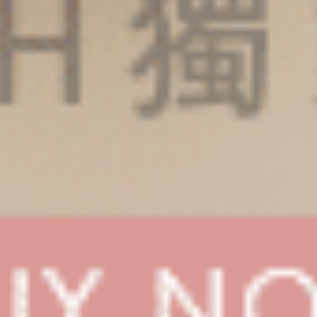
男款_吸濕排汗機能系列（冥藍-幻彩括號AH）
男款_吸濕排汗機能系列（鈦灰-
短版腰帶平口內褲
短版腰帶平口內褲
XXL
XXL
$46.25
$46.25
MO
MO
$74.75
$74.75
選購
選購