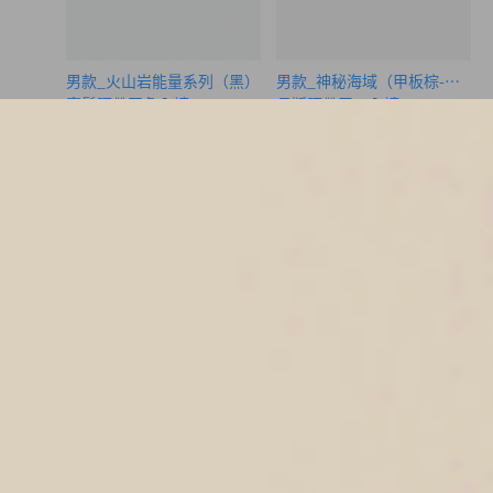
男款_火山岩能量系列（黑）
男款_神秘海域（甲板棕-海盜船
寬鬆腰帶四角內褲
長版腰帶平口內褲
M
XL
S
M
$61.75
$43.25
MO
MO
$99.75
$69.75
選購
選購