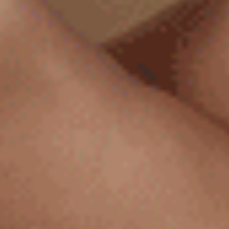
男款_火山岩能量系列（錫灰）
男款_火山岩能量系列（黑）
寬鬆腰帶四角內褲
短版腰帶平口內褲
XXL
XXL
$65
$49.5
MO
MO
$104.75
$79.75
選購
選購