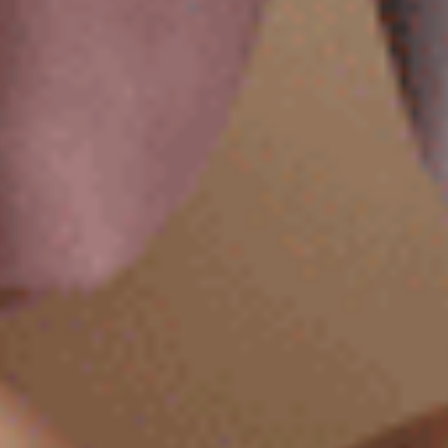
男款_火山岩能量系列（黑）
男款_火山岩能量系列（錫灰）
寬鬆腰帶四角內褲
腰帶三角內褲
XXL
XXL
$65
$49.5
MO
MO
$104.75
$79.75
選購
選購