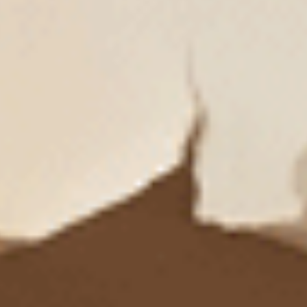
XXL
XXL
$43.25
$43.25
MO
MO
$69.75
$69.75
選購
選購
男款三入組_Extreme Speed（朗姆紅/電藍/黑）
男款_Newtro Street（墨黑
純棉寬鬆四角內褲
不開襟純棉寬鬆四角內褲
XXL
XL