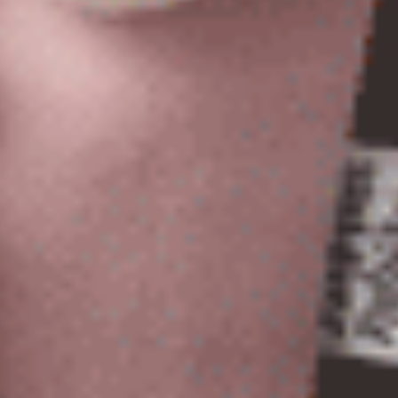
男款_火山岩能量系列（黑）
男款_火山岩能量系列（錫灰）
長版腰帶平口內褲
長版腰帶平口內褲
XXL
XXL
$65
$65
MO
MO
$104.75
$104.75
選購
選購