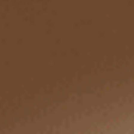
$120.75
$43.25
MO
MO
$194.75
$69.75
選購
選購
男款_Newtro Street（深麻棕-笑臉織標）
男款_Freedom（黑-刺繡悠然
腰帶三角內褲
不開襟純棉寬鬆四角內褲
XL
XL
$37
$43.25
MO
MO
$59.75
$69.75
選購