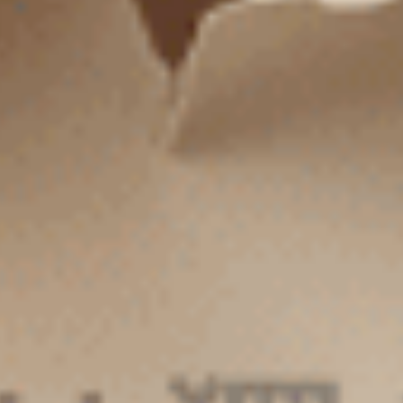
男款_簡單生活（深麻灰）
男款_簡單生活（麻藍）
不開襟純棉寬鬆四角內褲
不開襟純棉寬鬆四角內褲
XXL
XXL
$43.25
$43.25
MO
MO
$69.75
$69.75
選購
選購