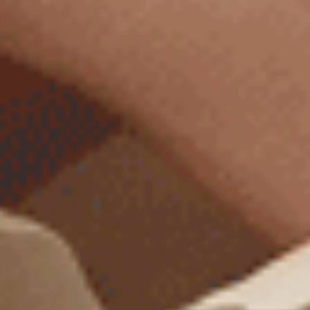
男款_簡單生活（麻藍-Anden Hud）
男款_簡單生活（深麻藍）
不開襟純棉寬鬆四角內褲
不開襟純棉寬鬆四角內褲
XXL
XXL
$46.25
$43.25
MO
MO
$74.75
$69.75
選購
選購