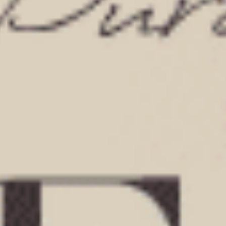
男款_Extreme Speed（黑-刺繡漸層AH）
男款_Extreme Speed（電藍
不開襟純棉寬鬆四角內褲
純棉寬鬆四角內褲
XXL
XXL
$43.25
$43.25
MO
MO
$69.75
$69.75
選購
選購