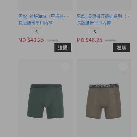
男款_神秘海域（甲板棕-黑卡其緊帶）
男款_吸濕排汗機能系列（塞納
長版腰帶平口內褲
長版腰帶平口內褲
S
S
$40.25
$46.25
MO
MO
$64.75
$74.75
選購
選購