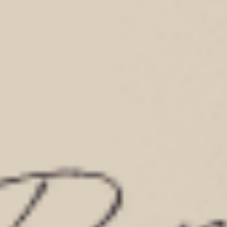
男款_紳士運動（紳士綠-完美揮桿）
男款_Extreme Speed（黑-
長版腰帶平口內褲
不開襟純棉寬鬆四角內褲
S
M
XL
$43.25
$43.25
MO
MO
$69.75
$69.75
選購
選購