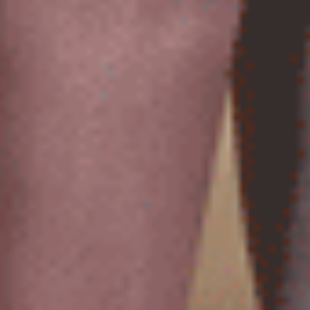
男款_火山岩能量系列（黑）
男款_火山岩能量系列（錫灰）
腰帶三角內褲
短版腰帶平口內褲
XXL
XL
$49.5
$46.25
MO
MO
$79.75
$74.75
選購
選購