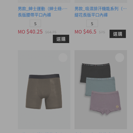
男款_紳士運動（紳士綠-黑綠緊帶）
男款_吸濕排汗機能系列（柚木
長版腰帶平口內褲
緹花長版平口內褲
S
S
$40.25
$46.5
MO
MO
$64.75
$75
選購
選購