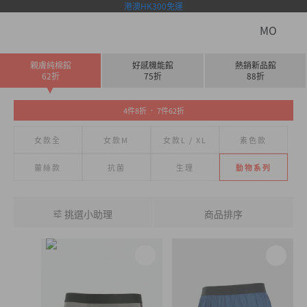
港澳HK300免運
MO
親膚純棉館
好感機能館
熱銷新品館
62折
75折
88折
4件8折 ． 7件62折
女款全
女款M
女款L / XL
素色款
蕾絲款
抗菌
生理
動物系列
挑選小助理
商品排序