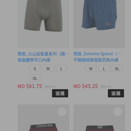
男款_火山岩能量系列（錫灰）
男款_Extreme Speed（電
長版腰帶平口內褲
不開襟純棉寬鬆四角內褲
S
M
L
M
L
XL
XL
$61.75
$43.25
MO
MO
$99.75
$69.75
選購
選購