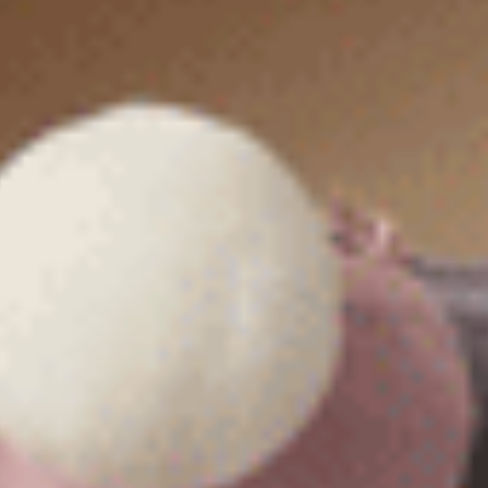
選購
男款_Freedom（夜海藍-刺繡夕陽）
男款_火山岩能量系列（錫灰）
純棉寬鬆四角內褲
短版腰帶平口內褲
XL
XXL
$43.25
$49.5
MO
MO
$69.75
$79.75
選購
選購