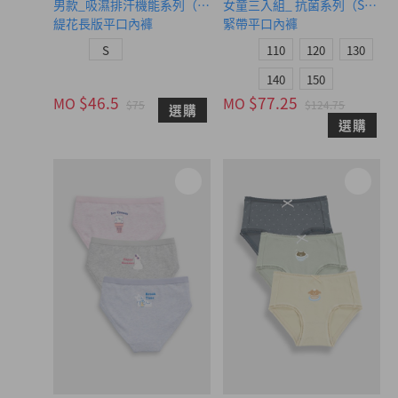
男款_吸濕排汗機能系列（柚木咖）
女童三入組_ 抗菌系列（Smile
緹花長版平口內褲
緊帶平口內褲
S
110
120
130
140
150
$46.5
$77.25
MO
MO
$75
$124.75
選購
選購