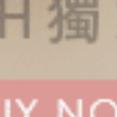
Sunday Morning（淵洋藍-白點點）
Sunday Morning（海潮藍-笑
細邊中腰三角內褲
細邊中腰三角內褲
M
L
XL
M
L
XL
$24.75
$24.75
MO
MO
$39.75
$39.75
選購
選購