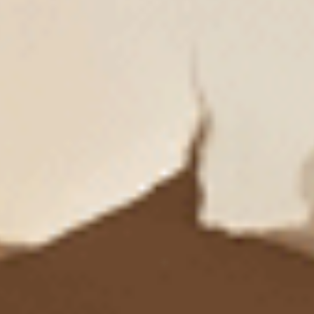
$39.75
$39.75
選購
選購
Sunday Morning（海潮藍-早晨俱樂部）
Sunday Morning（復古卡其
花邊中腰三角內褲
低腰三角內褲
M
L
XL
M
L
XL
$24.75
$24.75
MO
MO
$39.75
$39.75