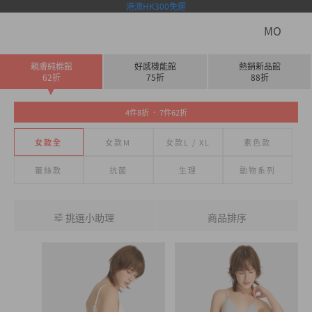
港澳HK300免運
MO
親膚純棉館
好感機能館
熱銷新品館
62折
75折
88折
4件8折 ． 7件62折
女款全
女款M
女款L / XL
素色款
蕾絲款
抗菌
生理
動物系列
挑選小助理
商品排序