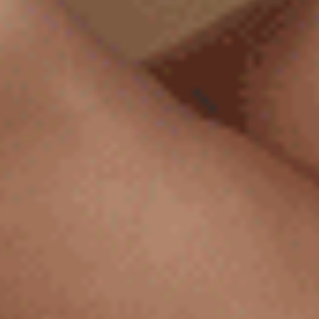
Sunday Morning（復古卡其-睡衣）
Sunday Morning（月光灰-可
細邊中腰三角內褲
花邊低腰三角內褲
M
L
XL
M
L
XL
$24.75
$24.75
MO
MO
$39.75
$39.75
選購
選購