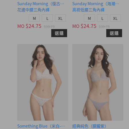
Sunday Morning（復古卡其-狗狗做早餐）
Sunday Morning（海潮藍-
花邊中腰三角內褲
高衩低腰三角內褲
M
L
XL
M
L
XL
$24.75
$24.75
MO
MO
$39.75
$39.75
選購
選購
Something Blue（米白-幸福藍花）
經典純色（朦朧紫）