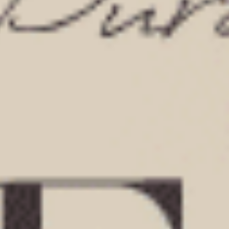
V蕾絲中腰三角內褲
內襯緊帶中腰平口內褲
M
L
XL
M
L
XL
$24.75
$24.75
MO
MO
$39.75
$39.75
選購
選購
經典純色（海鹽綠）
經典純色（復古卡其）
V蕾絲中腰三角內褲
內襯緊帶中腰平口內褲