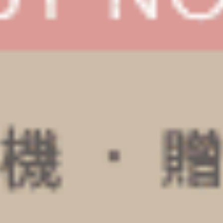
Sunday Morning（黑-我愛週日）
Sunday Morning（海鹽綠-
花邊中腰三角內褲
細邊中腰三角內褲
M
L
XL
M
L
XL
$24.75
$24.75
MO
MO
$39.75
$39.75
選購
選購