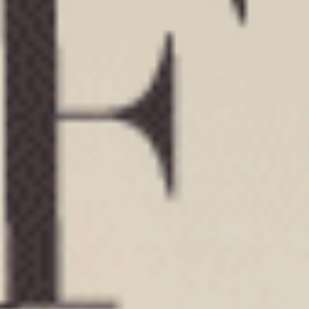
M
L
XL
M
L
XL
$24.75
$24.75
MO
MO
$39.75
$39.75
選購
選購
Sunday Morning（月光灰-可頌）
Sunday Morning（奶油黃-
低腰三角內褲
低腰三角內褲
M
L
XL
M
L
XL