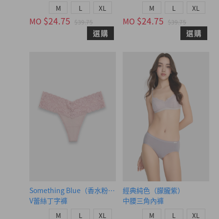
M
L
XL
M
L
XL
$24.75
$24.75
MO
MO
$39.75
$39.75
選購
選購
Something Blue（香水粉-水鑽蝴蝶結）
經典純色（朦朧紫）
V蕾絲丁字褲
中腰三角內褲
M
L
XL
M
L
XL