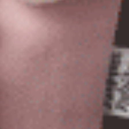
經典純色（海潮藍）
Sunday Morning（淵洋藍-白
緊帶中腰三角內褲
緊帶中腰三角內褲
M
L
XL
M
L
XL
$24.75
$24.75
MO
MO
$39.75
$39.75
選購
選購