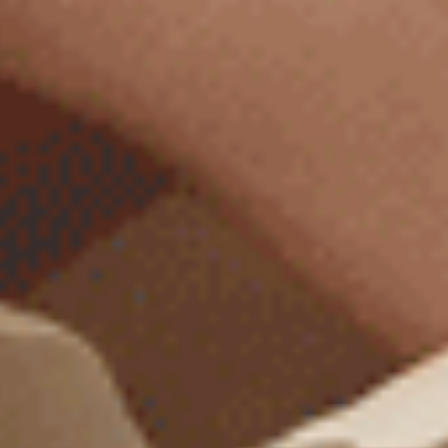
Sunday Morning（海鹽綠-熊熊泡咖啡）
Sunday Morning（奶油黃-
緊帶中腰三角內褲
花邊中腰三角內褲
M
L
XL
M
L
XL
$24.75
$24.75
MO
MO
$39.75
$39.75
選購
選購