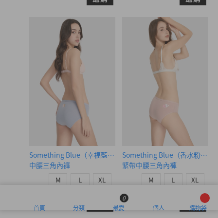
Something Blue（幸福藍-相愛熊熊）
Something Blue（香水粉-
中腰三角內褲
緊帶中腰三角內褲
M
L
XL
M
L
XL
$24.75
$24.75
MO
MO
$39.75
$39.75
0
選購
選購
首頁
分類
最愛
個人
購物袋