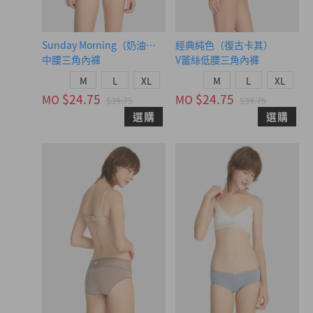
Sunday Morning（奶油黃-早晨藍織標）
經典純色（復古卡其）
中腰三角內褲
V蕾絲低腰三角內褲
M
L
XL
M
L
XL
$24.75
$24.75
MO
MO
$39.75
$39.75
選購
選購