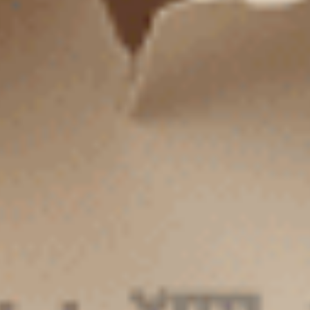
經典純色（海潮藍）
經典純色（海鹽綠）
花邊低腰三角內褲
花邊中腰三角內褲
M
L
XL
M
L
XL
$24.75
$24.75
MO
MO
$39.75
$39.75
選購
選購