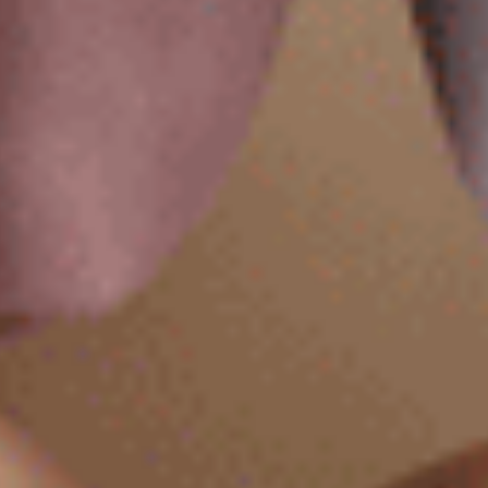
Sunday Morning（黑-我愛週日）
Sunday Morning（海鹽綠-
花邊低腰三角內褲
花邊中腰三角內褲
M
L
XL
M
L
XL
$24.75
$24.75
MO
MO
$39.75
$39.75
選購
選購