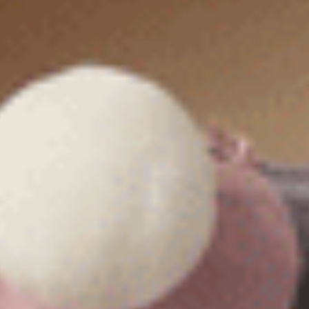
經典純色（海鹽綠）
Sunday Morning（復古卡其
緊帶中腰三角內褲
緊帶中腰三角內褲
M
L
XL
M
L
XL
$24.75
$24.75
MO
MO
$39.75
$39.75
選購
選購