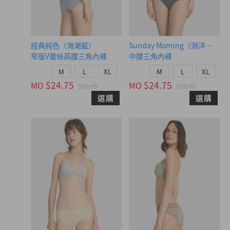
經典純色（海潮藍）
Sunday Morning（淵洋藍-白
窄版V蕾絲高腰三角內褲
中腰三角內褲
M
L
XL
M
L
XL
$24.75
$24.75
MO
MO
$39.75
$39.75
選購
選購