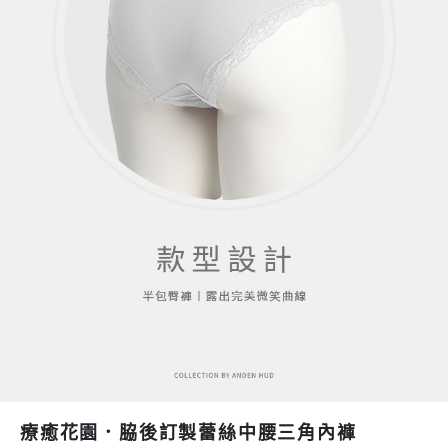
療癒花園．脇後訂製蕾絲中腰三角內褲