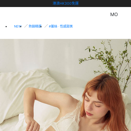
港澳HK300免運
MO
NEW
熱銷精選
#蕾絲 ‧ 性感甜美