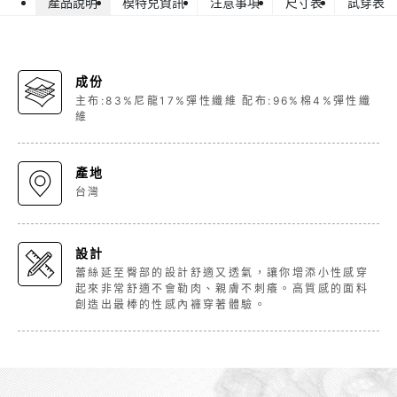
產品說明
模特兒資訊
注意事項
尺寸表
試穿表
成份
主布:83%尼龍17%彈性纖維 配布:96%棉4%彈性纖
維
產地
台灣
設計
蕾絲延至臀部的設計舒適又透氣，讓你增添小性感穿
起來非常舒適不會勒肉、親膚不刺癢。高質感的面料
創造出最棒的性感內褲穿著體驗。