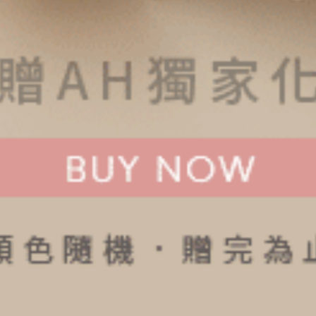
$27.75
$40.25
MO
MO
$44.75
$64.75
暖心烘焙（楓糖橘-秋菱格紋）
暖心烘焙（慕斯綠-雞蛋）
抓皺蕾絲低腰三角內褲
交叉美臀低腰三角內褲
M
M