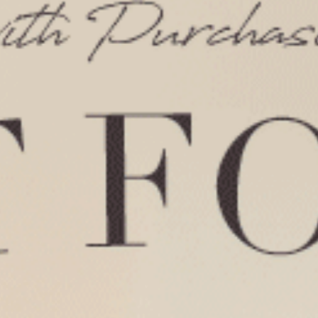
暖心烘焙（茱萸粉-甜蜜味蕾）
雙蕾絲邊高衩低腰三角內褲
L
$30.75
MO
$49.75