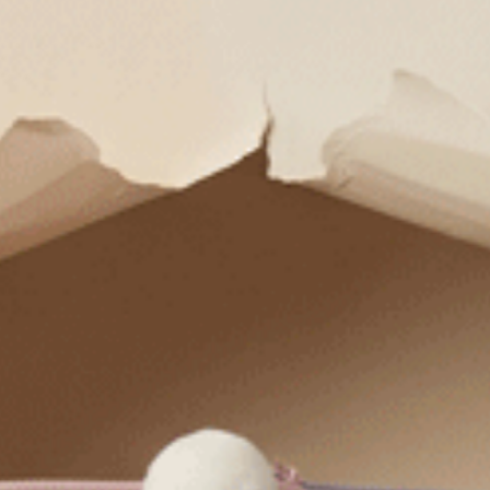
暖心烘焙（慕斯綠-雞蛋）
暖心烘焙（褐灰-奶油）
交叉美臀中腰三角內褲
交叉美臀中腰三角內褲
M
L
M
L
$30.75
$30.75
MO
MO
$49.75
$49.75