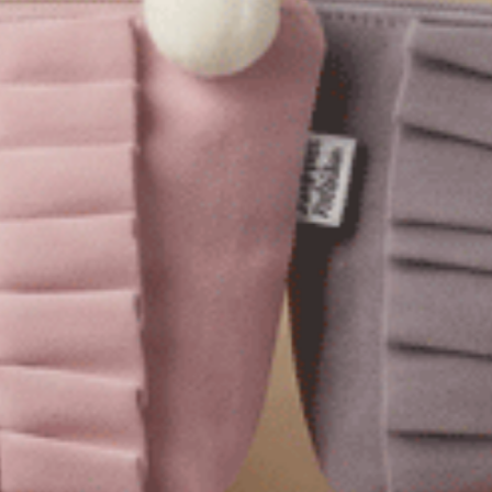
暖心烘焙（山嵐米-點點提拉米蘇）
暖心烘焙（楓糖橘-秋菱格紋）
後挖洞蝴蝶結中腰三角內褲
雙蕾絲邊高衩低腰三角內褲
M
L
L