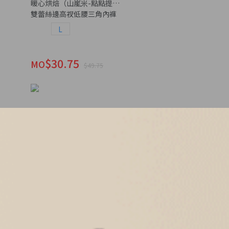
暖心烘焙（山嵐米-點點提拉米蘇）
雙蕾絲邊高衩低腰三角內褲
L
$30.75
MO
$49.75