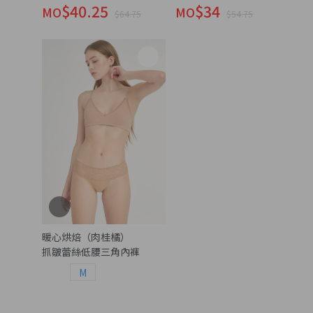
$40.25
$34
MO
MO
$64.75
$54.75
暖心烘焙（肉桂橘）
抓皺蕾絲低腰三角內褲
M