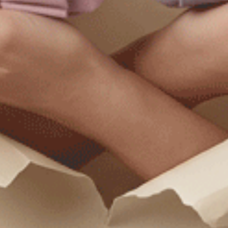
$30.75
$30.75
MO
MO
$49.75
$49.75
暖心烘焙（慕斯綠）
甜蜜滋味（楓糖橘-秋菱格紋）
抓皺蕾絲低腰三角內褲
脇後訂製蕾絲中腰三角內褲
M
M