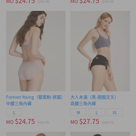
$24.75
$24.75
MO
MO
$39.75
$39.75
Forever Young（罌栗粉-拼圖）
大人未滿（黑-圈圈叉叉）
中腰三角內褲
高腰三角內褲
L
M
L
XL
$24.75
$27.75
MO
MO
$39.75
$44.75