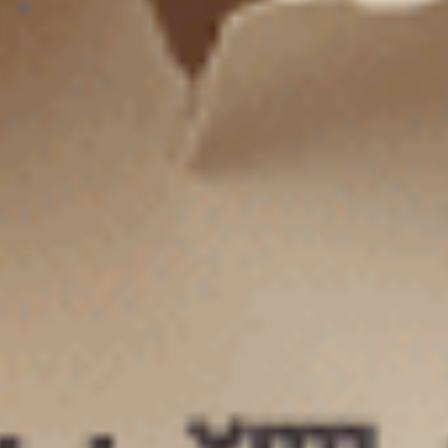
大人未滿（丁香灰紫-小睡）
XXL 大人未滿（黑-毛毛蟲）
緊帶高腰三角內褲
緊帶高腰三角內褲
M
L
XL
XXL
$27.75
$37.25
MO
MO
$44.75
$49.75