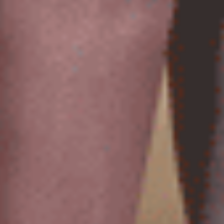
M
L
XL
M
L
XL
$27.75
$27.75
MO
MO
$44.75
$44.75
XXL 大人未滿（芋香紫-蒲公英）
XXL 大人未滿（野墨綠-三葉草）
花邊高腰三角內褲
花邊高腰三角內褲
XXL
XXL