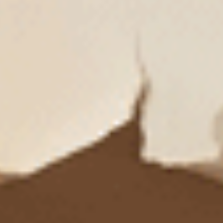
XXL 經典純色（丁香灰紫）
Forever Young（黑-皇冠）
窄版V蕾絲高腰三角內褲
花邊低腰三角內褲
XXL
L
XL
$37.25
$24.75
MO
MO
$49.75
$39.75