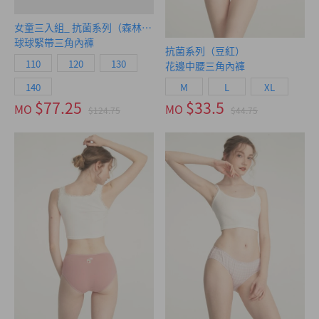
女童三入組_ 抗菌系列（森林魔法）
球球緊帶三角內褲
抗菌系列（豆紅）
110
120
130
花邊中腰三角內褲
140
M
L
XL
$77.25
$33.5
MO
MO
$124.75
$44.75