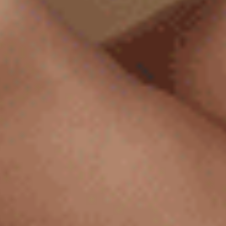
大人未滿（黑-毛毛蟲）
大人未滿（海霧藍-蘑菇貼紙）
緊帶高腰三角內褲
緊帶高腰三角內褲
M
L
XL
M
L
XL
$27.75
$27.75
MO
MO
$44.75
$44.75