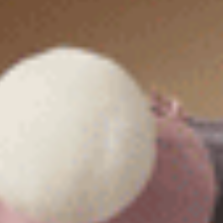
Forever Young（丁香灰紫-彩虹）
Forever Young（野墨綠-三葉草）
花邊低腰三角內褲
花邊中腰三角內褲
L
XL
M
L
$24.75
$24.75
MO
MO
$39.75
$39.75