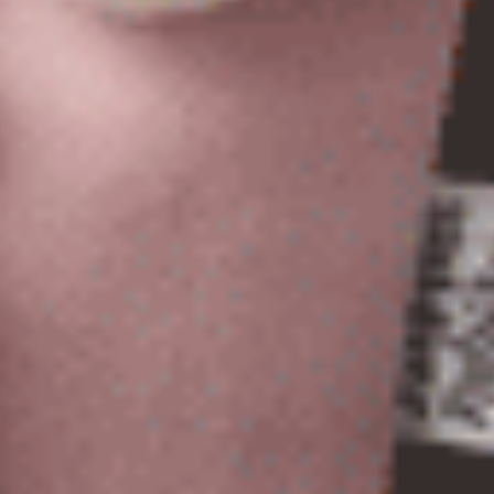
Forever Young（豆紅-開心）
大人未滿（芋香紫-蒲公英）
花邊中腰三角內褲
花邊高腰三角內褲
L
M
L
XL
$24.75
$27.75
MO
MO
$39.75
$44.75
大人未滿（野墨綠-三葉草）
大人未滿（丁香灰紫-彩虹）
花邊高腰三角內褲
花邊高腰三角內褲