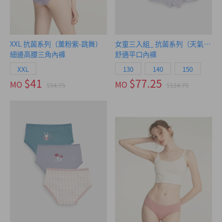
XXL 抗菌系列（薰粉紫-跳舞）
女童三入組_ 抗菌系列（天氣心情
細邊高腰三角內褲
舒適平口內褲
XXL
130
140
150
$41
$77.25
MO
MO
$54.75
$124.75