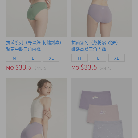
抗菌系列（野墨綠-刺繡瓢蟲）
抗菌系列（薰粉紫-跳舞）
緊帶中腰三角內褲
細邊高腰三角內褲
M
L
XL
M
L
XL
$33.5
$33.5
MO
MO
$44.75
$44.75