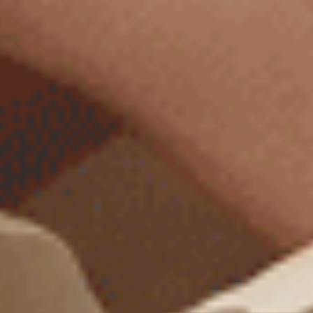
大人未滿（海霧藍-小丑狗狗）
大人未滿（罌栗粉-小大人）
緊帶高腰三角內褲
緊帶高腰三角內褲
M
L
XL
M
L
XL
$27.75
$27.75
MO
MO
$44.75
$44.75