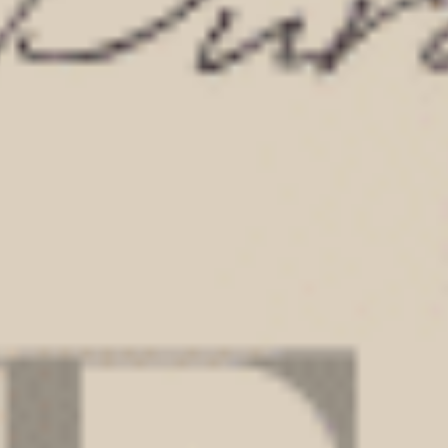
$37.25
$37.25
MO
MO
$49.75
$49.75
XXL 四分暖（海霧藍-爆米花）
XXL 四分暖（豆紅-刺繡鑰匙）
高腰生理褲
高腰生理褲
XXL
XXL
$41
$41
MO
MO
$54.75
$54.75