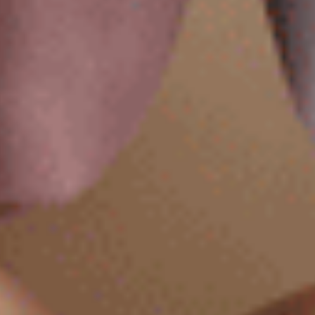
$37.25
$37.25
MO
MO
$49.75
$49.75
XXL 大人未滿（丁香灰紫-彩虹）
XXL 經典純色（薰粉紫）
花邊高腰三角內褲
緊帶高腰三角內褲
XXL
XXL
$37.25
$37.25
MO
MO
$49.75
$49.75