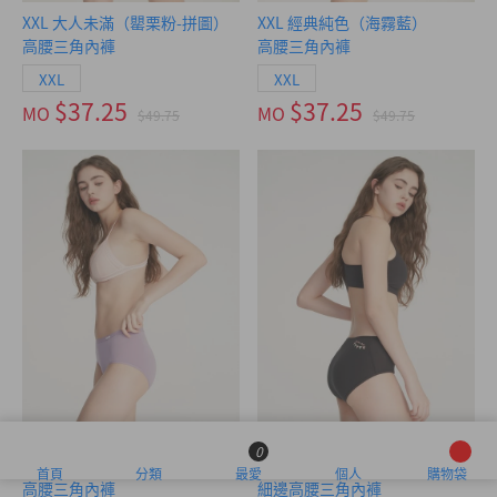
XXL 大人未滿（罌栗粉-拼圖）
XXL 經典純色（海霧藍）
高腰三角內褲
高腰三角內褲
XXL
XXL
$37.25
$37.25
MO
MO
$49.75
$49.75
0
XXL 經典純色（薰粉紫）
大人未滿（黑-開心的一天）
首頁
分類
最愛
個人
購物袋
高腰三角內褲
細邊高腰三角內褲