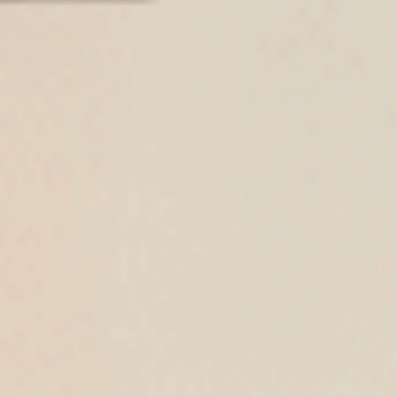
XXL 四分暖（芋香紫-蒲公英）
XXL 經典純色（海霧藍）
蕾絲高腰生理褲
窄版V蕾絲高腰三角內褲
XXL
XXL
$44.75
$37.25
MO
MO
$59.75
$49.75