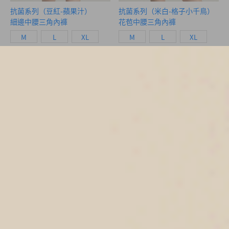
抗菌系列（豆紅-蘋果汁）
抗菌系列（米白-格子小千鳥）
細邊中腰三角內褲
花苞中腰三角內褲
M
L
XL
M
L
XL
$33.5
$41
MO
MO
$44.75
$54.75
四分暖（海霧藍-爆米花）
四分暖（豆紅-刺繡鑰匙）
中腰生理褲
中腰生理褲