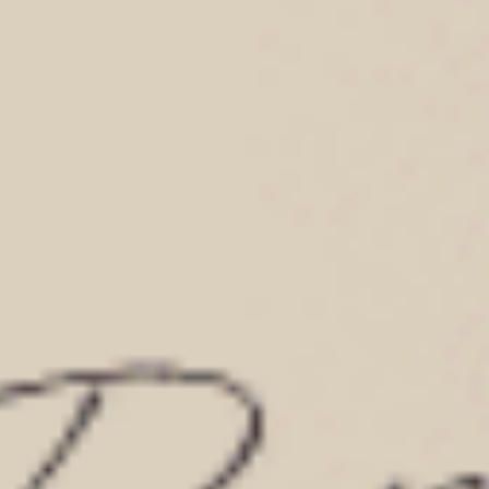
L
XL
L
XL
$37.25
$37.25
MO
MO
$49.75
$49.75
四分暖（海霧藍-爆米花）
四分暖（豆紅-刺繡鑰匙）
高腰生理褲
高腰生理褲
L
XL
L
XL