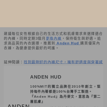
選擇一款舒適的女生透氣內褲對於女性的健康和日常舒適
感非常重要。無論是經典的純棉內褲、柔軟的莫代爾棉內
褲、具保濕功能的膠原蛋白絲內褲，還是適合夏天穿著的
涼感內褲與絲滑保濕內褲，它們各自都擁有獨特的優勢，
能根據不同需求滿足不同場合的穿著需求。
建議每位女性根據自己的生活方式和肌膚需求來選擇適合
的內褲，同時定期3個月
更換內褲
，保持衛生與舒適。追
求高品質的內衣選擇，推薦到
Anden Hud
購買優質內
衣褲，為健康提供最好的呵護。
延伸閱讀：
找到最剛好的內褲尺寸，擁有舒適度與穿著感
ANDEN HUD
100%MIT的獨立品牌在2010年創立，堅
持每件內著都是100%台灣手工製造。
『Anden Hud』為丹麥文，意思為『第二
層肌膚』