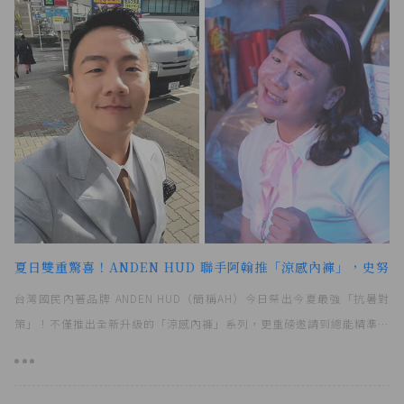
夏日雙重驚喜！ANDEN HUD 聯手阿翰推「涼感內褲」，史努
台灣國民內著品牌 ANDEN HUD（簡稱AH）今日祭出今夏最強「抗暑對
策」！不僅推出全新升級的「涼感內褲」系列，更重磅邀請到總能精準戳
中台灣人笑點的百變網紅「阿翰」，以獨特的幽默風格演繹夏日黏膩悶熱
的痛點，並大推 AH 涼感內褲帶來的極致冰絲透氣感。