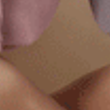
無縫抗菌系列（絨粉 ）
無縫抗菌系列（黑色 ）
中腰三角無縫內褲
高腰三角無縫內褲
$37.25
$41
MO
MO
$ $49.75
$ $54.75
五、女生透氣內褲推薦4：涼感內褲
涼感內褲
介紹：
涼感內褲採用了先進的WINCOOL纖維，專為女
涼感內褲優點：
涼感內褲的輕盈透氣特性有助於
女性私密處保養
，W