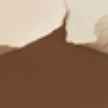
莫代爾抗菌系列（夜航棕 ）
莫代爾抗菌系列（霧柔紫 ）
花苞中腰三角內褲
中腰三角內褲
$43.75
$43.75
MO
MO
$ $49.75
$ $49.75
四、女生透氣內褲推薦3：膠原蛋白絲