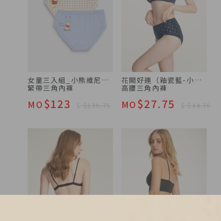
女童三入組_小熊維尼系列（可愛維尼 ）
花開
緊帶三角內褲
高腰三角內褲
$123
$27.75
MO
MO
$ $139.75
$ $44.75