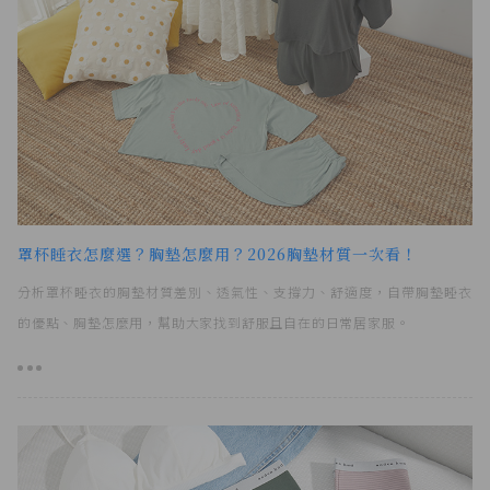
罩杯睡衣怎麼選？胸墊怎麼用？2026胸墊材質一次看！
分析罩杯睡衣的胸墊材質差別、透氣性、支撐力、舒適度，自帶胸墊睡衣
的優點、胸墊怎麼用，幫助大家找到舒服且自在的日常居家服。