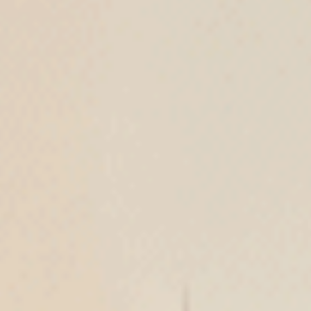
莫代爾抗菌系列（夜航棕 ）
莫代爾抗菌系列（靜海藍 ）
V蕾絲丁字褲
織帶2/3包臀中腰三角內褲
$39.5
$43.75
MO
MO
$ $44.75
$ $49.75