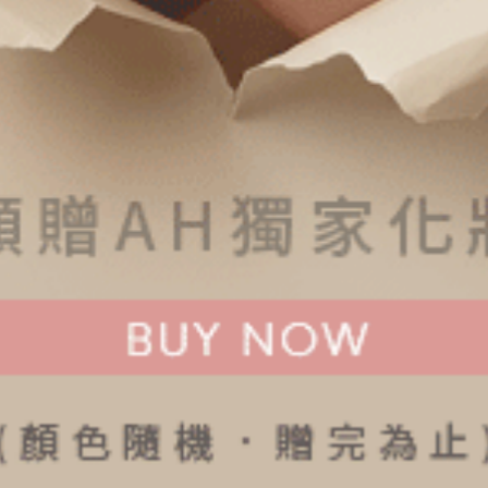
Gelato Club．細邊中腰三角內褲（青檸綠-檸檬CC）