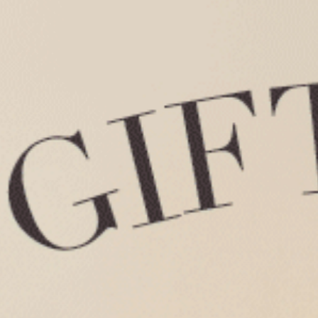
經典純色．緊帶中腰三角內褲（藍莓紫）
M
L
XL
$35
$3
MO
MO
$39.75
選購