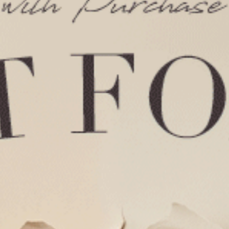
Gelato Club．高腰三角內褲（黑-GOOD DAY緊帶）
M
L
XL
M
L
5
$35
MO
$39.75
$39.75
選購