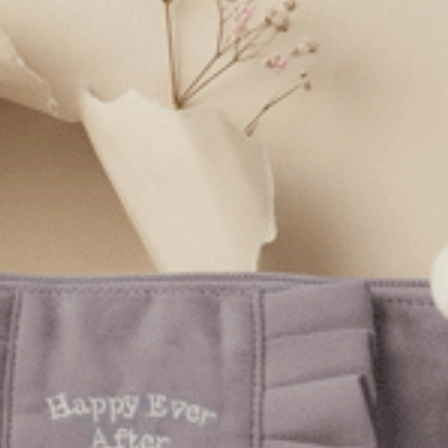
質灰）
Gelato Club．中腰三角內褲（深藍紫-滿滿櫻桃）
XL
M
L
XL
$35
MO
$39.75
選購
選購