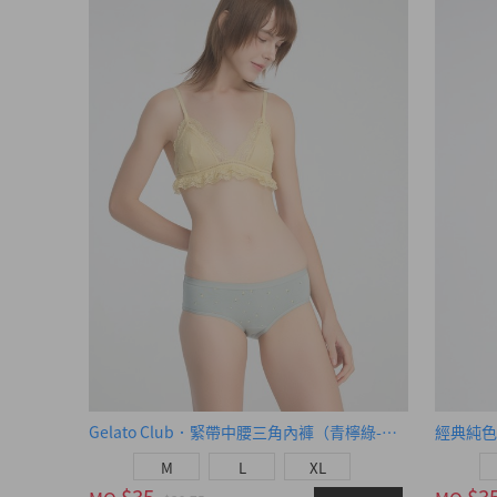
Gelato Club．緊帶中腰三角內褲（青檸綠-檸檬CC）
經典純
M
L
XL
$35
$3