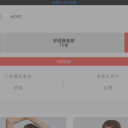
港澳HK300免運
E
MORE
好感機能館
75折
4件88折
小熊維尼系列
史努比系列
抗菌
生理