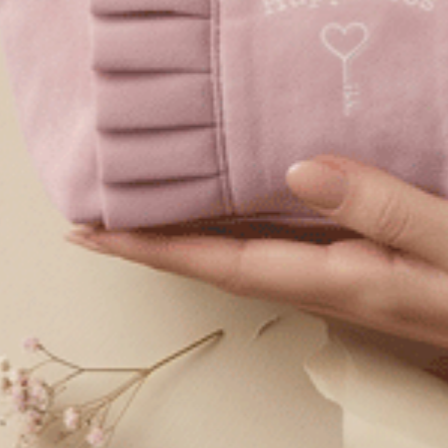
Gelato Club．花邊中腰三角內褲（黑-聖代）
M
L
XL
$35
$3
MO
MO
$39.75
選購