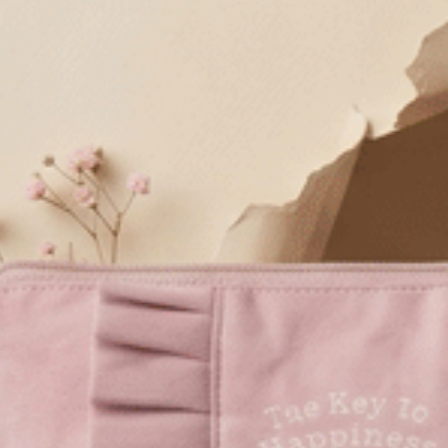
Gelato Club．中腰三角內褲（黑-好日冰）
M
L
XL
$35
$3
MO
MO
$39.75
選購