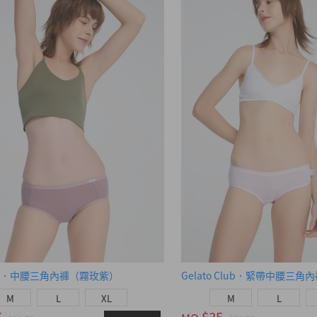
色．中腰三角內褲（霧玫紫）
M
L
XL
M
L
5
$35