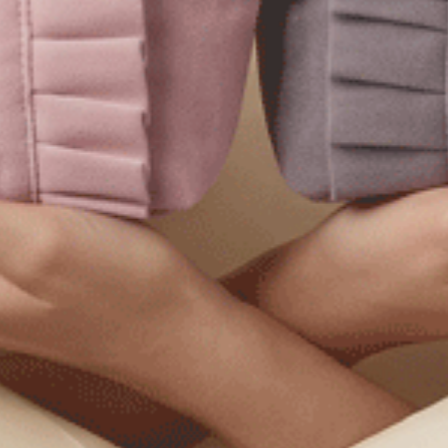
Gelato Club．中腰三角內褲（澄空藍-海灘門票）
M
L
XL
M
L
5
$35
MO
$39.75
$39.75
選購