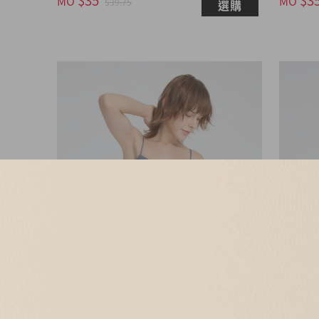
MO
MO
$39.75
選購