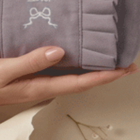
Gelato Club．細邊中腰三角內褲（霧玫紫-Look）
Gelato Club．花邊中腰三角內褲（黑-cherry）
XL
M
L
XL
$35
MO
$39.75
選購
選購