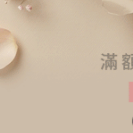
經典純色．花邊中腰三角內褲（黑色）