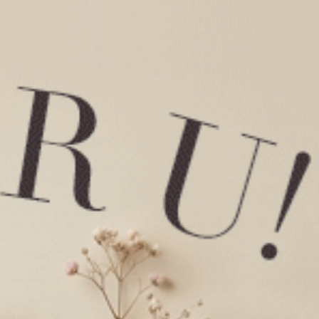
Gelato Club．緊帶中腰三角內褲（澄空藍-飲料熊）
Gelato Club．緊帶中腰三角內褲（氣質灰-Great）
XL
M
L
XL
$35
MO
$39.75
選購
選購