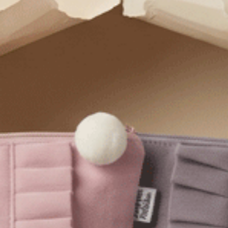
Gelato Club．高腰三角內褲（澄空藍-GOOD DAY緊帶）
經典純色．中腰三角內褲（氣
M
L
XL
M
L
5
$35
MO
$39.75
$39.75
選購