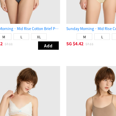
Sunday Morning．Mid Rise Cotton Brief Panty（Navy polka dots）
M
L
XL
M
L
42
SG
$4.42
$7.11
$7.11
Add