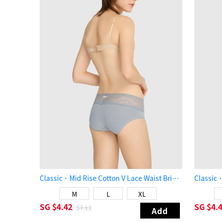
Classic．Mid Rise Cotton V Lace Waist Brief Panty（Quarry）
M
L
XL
SG
$4.42
SG
$4.
$7.11
Add