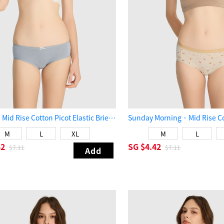
Classic．Mid Rise Cotton Picot Elastic Brief Panty（Quarry）
M
L
XL
M
L
42
SG
$4.42
$7.11
$7.11
Add