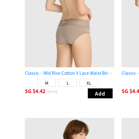
Classic．Mid Rise Cotton V Lace Waist Brief Panty（Vintage Khaki）
M
L
XL
SG
$4.42
SG
$4.
$7.11
Add