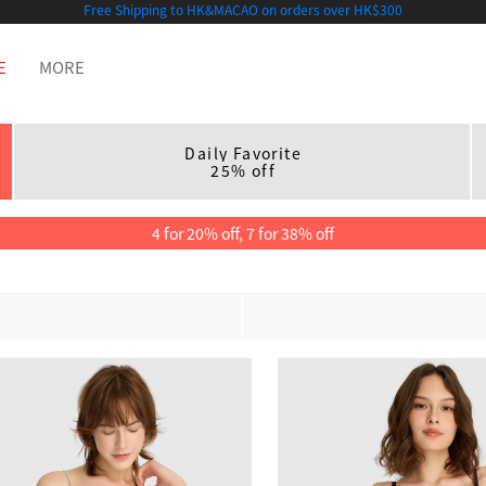
Free Shipping to HK&MACAO on orders over HK$300
E
MORE
Daily Favorite
25% off
4 for 20% off, 7 for 38% off