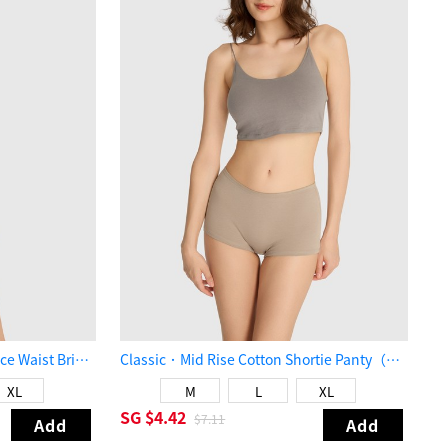
Classic．Mid Rise Cotton V Lace Waist Brief Panty（Mineral Gray）
Classic．Mid Rise Cotton Shortie Panty（Vintage Khaki）
XL
M
L
XL
SG
$4.42
$7.11
Add
Add