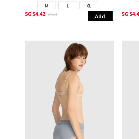
M
L
XL
SG
$4.42
SG
$4.
$7.11
Add