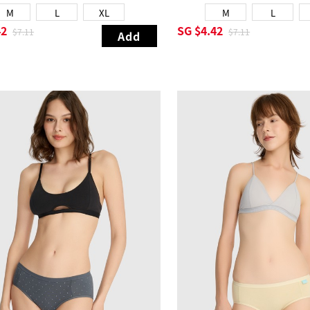
M
L
XL
M
L
42
SG
$4.42
$7.11
$7.11
Add