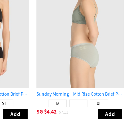
Sunday Morning．Mid Rise Cotton Brief Panty（Black）
Sunday Morning．Mid Rise Cotton Brief Panty（Mineral Gray）
XL
M
L
XL
SG
$4.42
$7.11
Add
Add