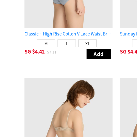
Classic．High Rise Cotton V Lace Waist Brief Panty（Quarry）
M
L
XL
SG
$4.42
SG
$4.
$7.11
Add