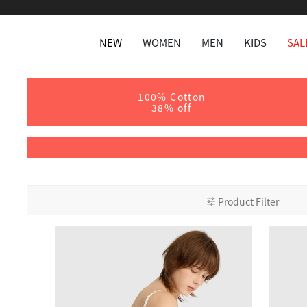
NEW
WOMEN
MEN
KIDS
SAL
100% Cotton
38% off
Product Filter