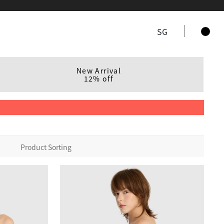
SG
New Arrival
12% off
Product Sorting