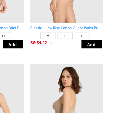
Sunday Morning．Mid Rise Cotton Brief Panty（Reed Yellow）
Classic．Low Rise Cotton V Lace Waist Brief Panty（Vintage Khaki）
XL
M
L
XL
SG
$4.42
$7.11
Add
Add