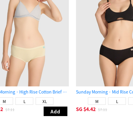
Sunday Morning．High Rise Cotton Brief Panty（Reed Yellow）
M
L
XL
M
L
42
SG
$4.42
$7.11
$7.11
Add