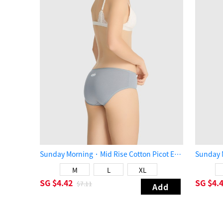
Sunday Morning．Mid Rise Cotton Picot Elastic Brief Panty（Quarry）
M
L
XL
SG
$4.42
SG
$4.
$7.11
Add