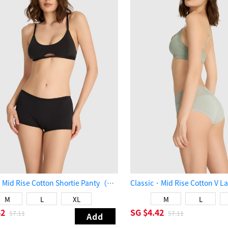
Classic．Mid Rise Cotton Shortie Panty（Black）
M
L
XL
M
L
42
SG
$4.42
$7.11
$7.11
Add