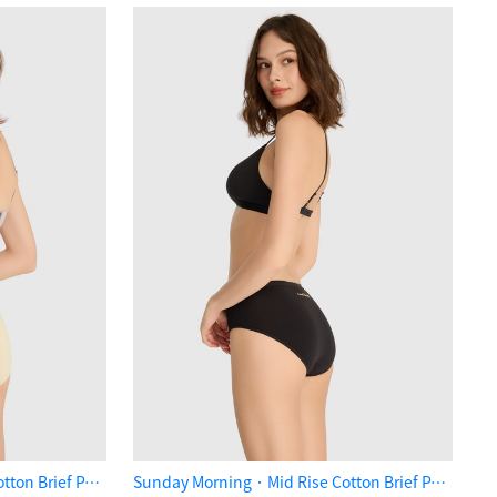
Sunday Morning．Mid Rise Cotton Brief Panty（Reed Yellow）
Sunday Morning．Mid Rise Cotton Brief Panty（Black）