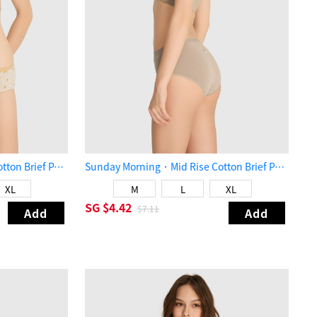
Sunday Morning．Mid Rise Cotton Brief Panty（Croissant Pattern）
Sunday Morning．Mid Rise Cotton Brief Panty（Vintage Khaki）
XL
M
L
XL
SG
$4.42
$7.11
Add
Add