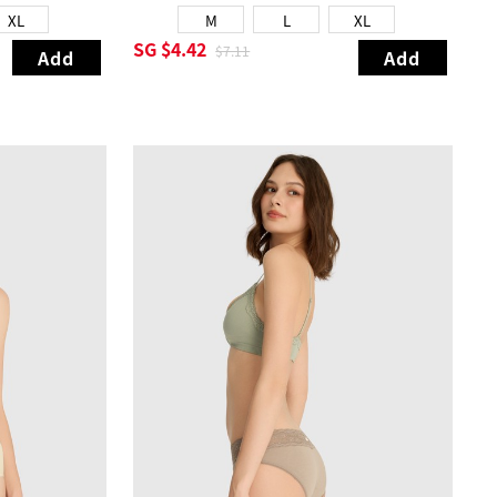
XL
M
L
XL
SG
$4.42
$7.11
Add
Add