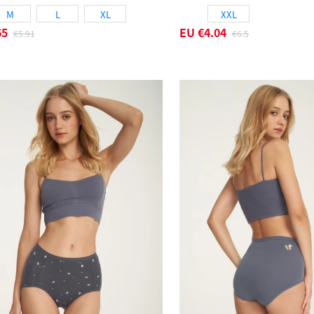
M
L
XL
XXL
65
EU
€4.04
€5.91
€6.5