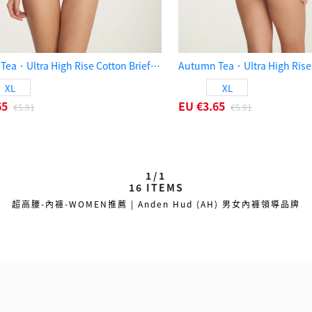
Autumn Tea．Ultra High Rise Cotton Brief Panty（Fluttering Daisies）
XL
XL
65
EU
€3.65
€5.91
€5.91
1/1
16
ITEMS
超高腰-內褲-WOMEN推薦 | Anden Hud (AH) 男女內褲領導品牌