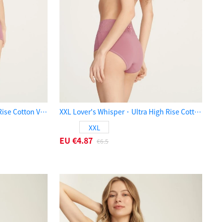
Lover's Whisper．Ultra High Rise Cotton V Lace Waist Brief Panty（Dusty Rose）
XXL Lover's Whisper．Ultra High Rise Cotton V Lace Waist Brief Panty（Dusty Rose）
XXL
EU
€4.87
€6.5