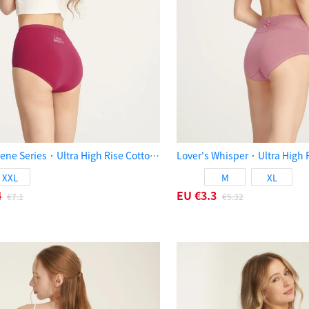
XXL Hygiene Series．Ultra High Rise Cotton Brief Panty（Rhubarb）
XXL
M
XL
4
EU
€3.3
€7.1
€5.32