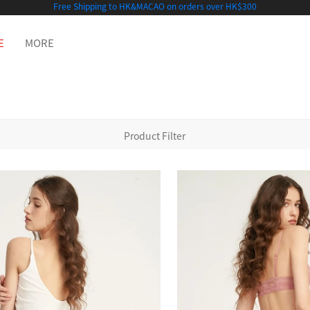
Free Shipping to HK&MACAO on orders over HK$300
E
MORE
Product Filter