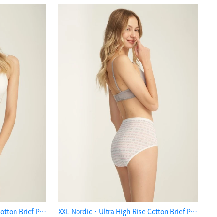
XXL Nordic．Ultra High Rise Cotton Brief Panty（Crystal Stars）
XXL Nordic．Ultra High Rise Cotton Brief Panty（Knitted Snowflakes）