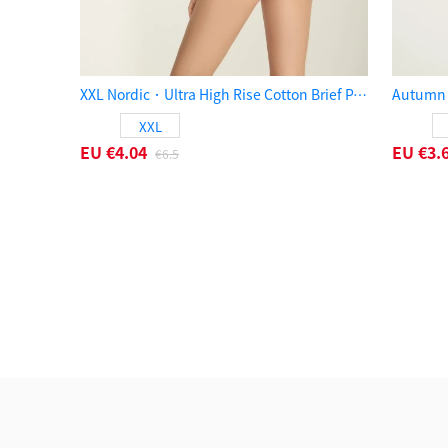
XXL Nordic．Ultra High Rise Cotton Brief Panty（Sea Fog）
XXL
EU
€4.04
EU
€3.
€6.5