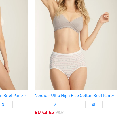
Nordic．Ultra High Rise Cotton Brief Panty（Crystal Stars）
Nordic．Ultra High Rise Cotton Brief Panty（Knitted Snowflakes）
XL
M
L
XL
EU
€3.65
€5.91