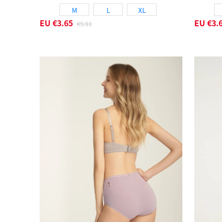
M
L
XL
EU
€3.65
EU
€3.
€5.91