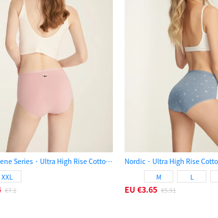
XXL Hygiene Series．Ultra High Rise Cotton Brief Panty（Peachskin）
XXL
M
L
4
EU
€3.65
€7.1
€5.91