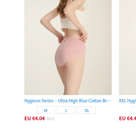
Hygiene Series．Ultra High Rise Cotton Brief Panty（Peachskin）
M
L
XL
EU
€4.04
EU
€4.
€6.5