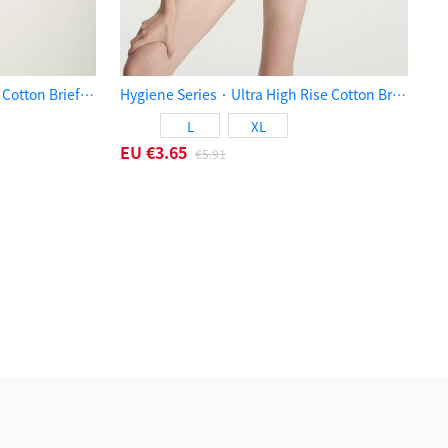
Autumn Tea．Ultra High Rise Cotton Brief Panty（Grisaille）
Hygiene Series．Ultra High Rise Cotton Brief Panty（Purple Dove）
L
XL
EU
€3.65
€5.91