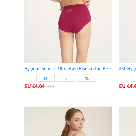
Hygiene Series．Ultra High Rise Cotton Brief Panty（Rhubarb）
M
L
XL
EU
€4.04
EU
€4.
€6.5