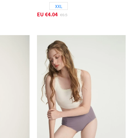
XXL
EU
€4.04
€6.5