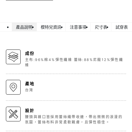
產品說明
模特兒資訊
注意事項
尺寸表
試穿表
成份
主布:96%棉4%彈性纖維 蕾絲:88%尼龍12%彈性纖
維
產地
台灣
設計
腰頭與褲口皆採用蕾絲織帶收邊，帶出微微的浪漫的
氛圍，蕾絲布料非常柔軟親膚，且彈性極佳。