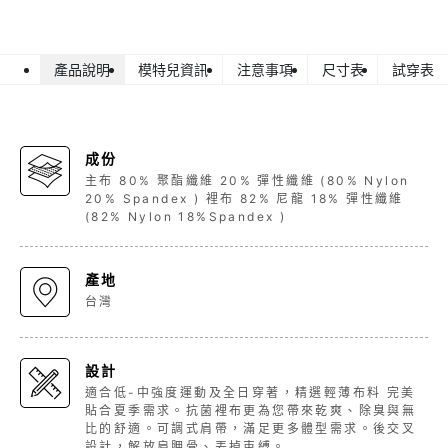
產品說明
模特兒資訊
注意事項
尺寸表
試穿表
成份
主布 80% 聚酯纖維 20% 彈性纖維 (80% Nylon
20% Spandex ) 裡布 82% 尼龍 18% 彈性纖維
(82% Nylon 18%Spandex )
產地
台灣
設計
適合低-中強度運動及全日穿著，精選輕薄布料 完美
貼合夏季需求。抗菌裡布更為您帶來乾爽、除臭與無
比的舒適。可調式肩帶，滿足更多體型需求。後交叉
設計，解放肩胛骨、丟掉束縛。