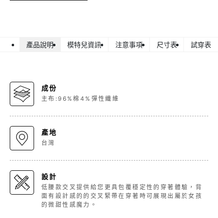
產品說明
模特兒資訊
注意事項
尺寸表
試穿表
成份
主布:96%棉4%彈性纖維
產地
台灣
設計
低腰款交叉提供給您更具包覆穩定性的穿著體驗，背
面有設計感的的交叉緊帶在穿著時可展現出屬於女孩
的微甜性感魔力。