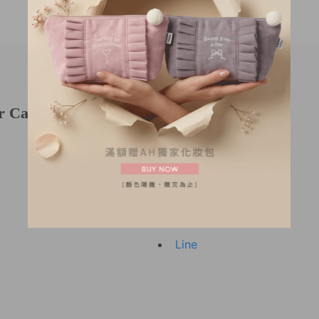
1取貨付款』
求選擇方便取貨的7-11門市，且「取貨時付款」讓您購物付款便
卡線上刷卡』
用各家銀行信用卡進行刷卡結帳。(可使用Visa、Master、JCB
EN HUD採用128bit SSL的網路交易安全機制，刷卡過程您
在Anden Hud資料庫，確保您的交易安全。
r Care
Follow Us
Facebook (TW)
Facebook (HK/MO)
Instagram
Youtube
Line