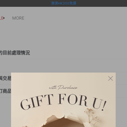
港澳HK300免運
LE
MORE
的目前處理情況
入會員後，至「訂單查詢」即可查看訂單狀態、發票資訊、問答
品→加入購物車→確認購物袋→前往結帳→Email登入／其他平
與交易安全
成訂購→收到商品
供付款方式：
訂商品或修改付款方式
7-11取貨付款』
成訂購後，請恕無法為您修改商品明細、付款方式。
『信用卡線上刷卡』宅配到府
改需求，請您登入至「訂單查詢」自行點選『取消訂單』後重新
LINE Pay 行動支付 』宅配到府
宅配公司為：宅配通物流