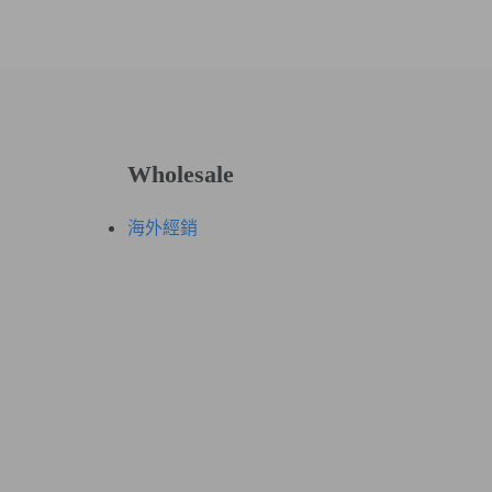
利又安全。
進行交易)
輸入的資料將全程加密，相關卡號資訊也完全不
Wholesale
海外經銷