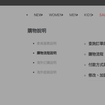
NEW
WOMEN
MEN
KIDS
SA
購物說明
會員服務說明
查詢訂單
請您登
購物流程說明
購物流程
挑選商
海外訂購說明
付款方式
料→完
海外經銷說明
目前提
修改、加
1. 『
若您完
2. 
若有修
3. 『
配合的