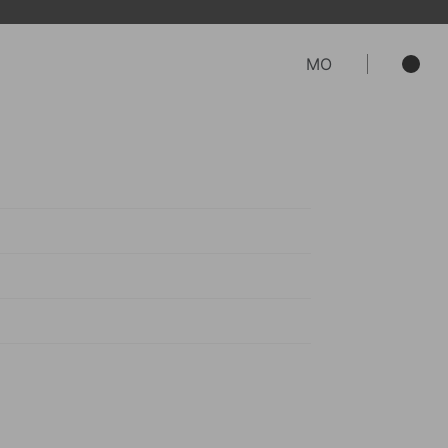
MO
紀錄。
台登入→選擇付款及運送方式→填寫收件資
下單選購。