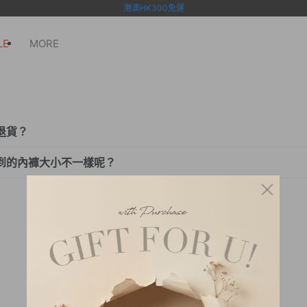
港澳HK300免運
LE
MORE
退貨？
回傳資訊需約一天的時間，收到包裹後若欲申請退貨則須於隔日登
到的內褲大小不一樣呢？
可申請線上退貨。
寸但會因不同版型款式有不同大小屬於正常情況喔，因每一位顧
版型款式，讓顧客可以依據商品尺寸表挑選喜歡的版型設計。
安全和衛生考量，貼身用品如內衣褲、罩杯睡衣、襪子類等商品