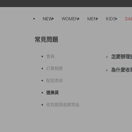
NEW
WOMEN
MEN
KIDS
SA
常見問題
會員
怎麼辦理
因物流
訂單相關
為什麼收
按鍵即
同一尺
配送查詢
不同的
※基於
退換貨
收到錯誤或異常品