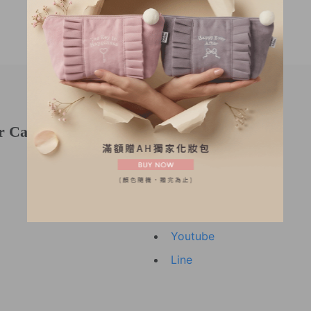
r Care
Follow Us
Facebook (TW)
Facebook (HK/MO)
Instagram
Youtube
Line