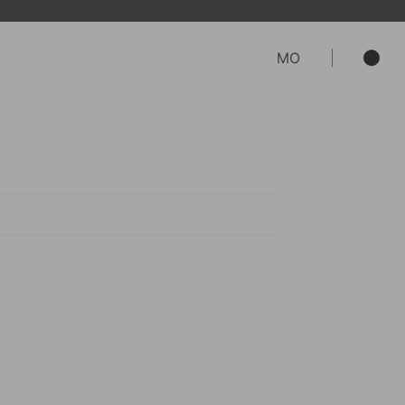
MO
入會員，屆時訂單內會顯示[我要退貨]
客喜歡的穿著感受不盡相同，AH製作許多
，恕不接受退貨，敬請見諒。