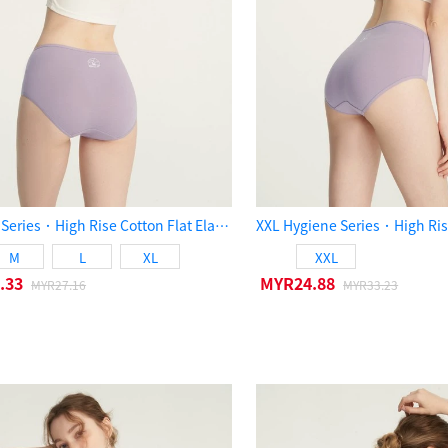
Hygiene Series．High Rise Cotton Flat Elastic Brief Panty（Sea Fog）
M
L
XL
XXL
.33
MYR24.88
MYR27.16
MYR33.23