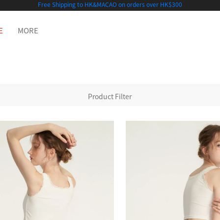
Free Shipping to HK&MACAO on orders over HK$300
E
MORE
Product Filter