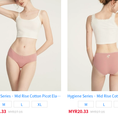
Hygiene Series．Mid Rise Cotton Picot Elastic Brief Panty（Cameo Brown）
M
L
XL
M
L
.33
MYR20.33
MYR27.16
MYR27.16