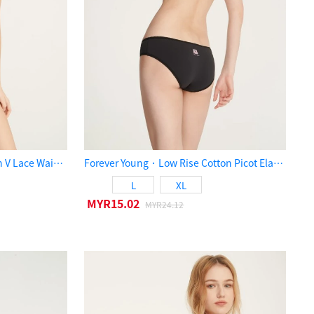
XXL Classic．High Rise Cotton V Lace Waist Brief Panty（Lilac Gray）
Forever Young．Low Rise Cotton Picot Elastic Brief Panty（Black）
L
XL
MYR15.02
MYR24.12