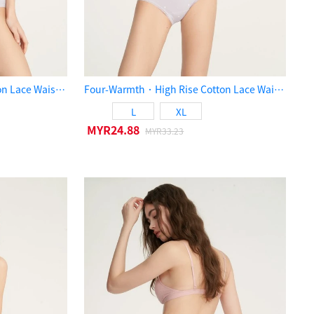
Four-Warmth．Mid Rise Cotton Lace Waist Period Brief Panty（Lilac Marble）
Four-Warmth．High Rise Cotton Lace Waist Period Brief Panty（Lilac Marble）
L
XL
MYR24.88
MYR33.23