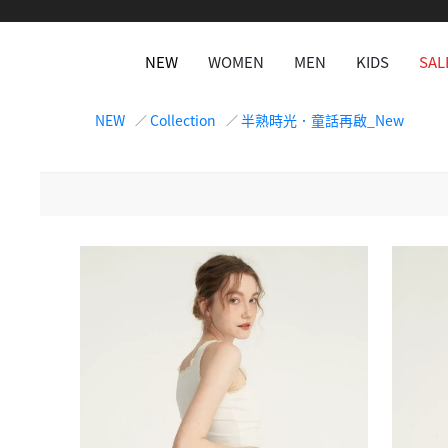
NEW
WOMEN
MEN
KIDS
SAL
NEW
Collection
半熟時光．童話再啟_New