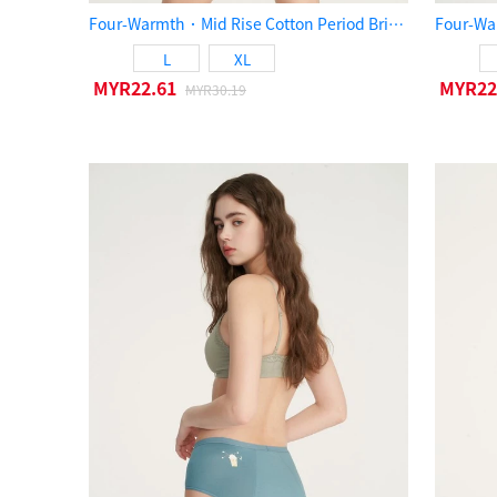
Four-Warmth．Mid Rise Cotton Period Brief Panty（Smoke Blue）
L
XL
MYR22.61
MYR22
MYR30.19