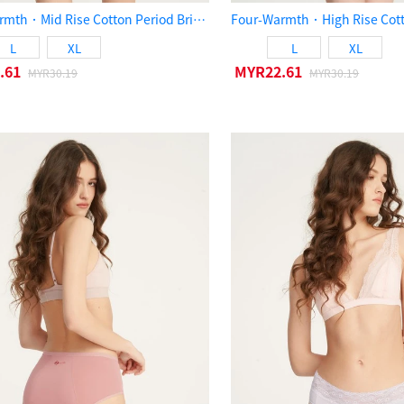
Four-Warmth．Mid Rise Cotton Period Brief Panty（Cameo Brown）
L
XL
L
XL
.61
MYR22.61
MYR30.19
MYR30.19