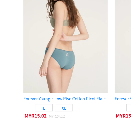
Forever Young．Low Rise Cotton Picot Elastic Brief Panty（Smoke Blue）
L
XL
MYR15.02
MYR15
MYR24.12