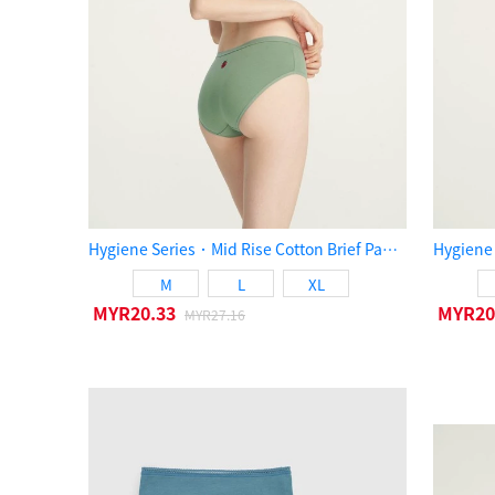
Hygiene Series．Mid Rise Cotton Brief Panty（Oil Green）
M
L
XL
MYR20.33
MYR20
MYR27.16