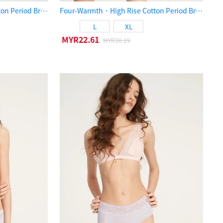
Four-Warmth．High Rise Cotton Period Brief Panty（Smoke Blue）
Four-Warmth．High Rise Cotton Period Brief Panty（Cameo Brown）
L
XL
MYR22.61
MYR30.19