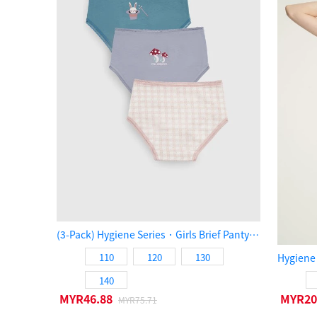
(3-Pack) Hygiene Series．Girls Brief Panty（Magical Forest）
110
120
130
140
MYR46.88
MYR20
MYR75.71