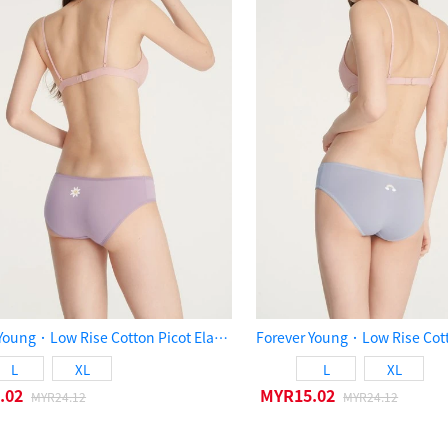
Forever Young．Low Rise Cotton Picot Elastic Brief Panty（Sea Fog）
L
XL
L
XL
.02
MYR15.02
MYR24.12
MYR24.12