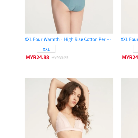
XXL Four-Warmth．High Rise Cotton Period Brief Panty（Smoke Blue）
XXL
MYR24.88
MYR24
MYR33.23