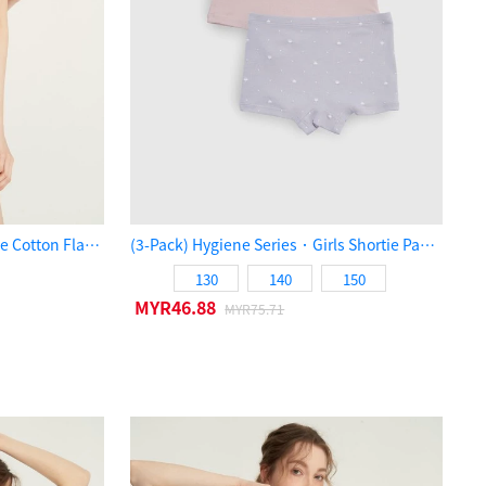
XXL Hygiene Series．High Rise Cotton Flat Elastic Brief Panty（Sea Fog）
(3-Pack) Hygiene Series．Girls Shortie Panty（Weather Mood）
130
140
150
MYR46.88
MYR75.71