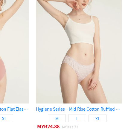
Hygiene Series．Mid Rise Cotton Flat Elastic Brief Panty（Cameo Brown）
Hygiene Series．Mid Rise Cotton Ruffled Brief Panty（Pink houndstooth）
XL
M
L
XL
MYR24.88
MYR33.23