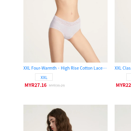
XXL Four-Warmth．High Rise Cotton Lace Waist Period Brief Panty（Lilac Marble）
XXL
MYR27.16
MYR22
MYR36.26