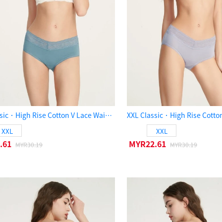
XXL Classic．High Rise Cotton V Lace Waist Brief Panty（Smoke Blue）
XXL
XXL
.61
MYR22.61
MYR30.19
MYR30.19