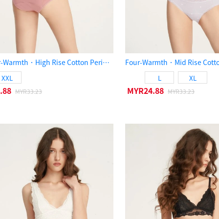
XXL Four-Warmth．High Rise Cotton Period Brief Panty（Cameo Brown）
XXL
L
XL
.88
MYR24.88
MYR33.23
MYR33.23