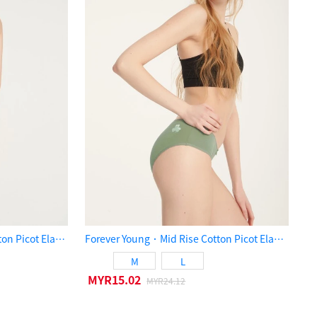
Forever Young．Low Rise Cotton Picot Elastic Brief Panty（Lilac Gray）
Forever Young．Mid Rise Cotton Picot Elastic Brief Panty（Oil Green）
M
L
MYR15.02
MYR24.12