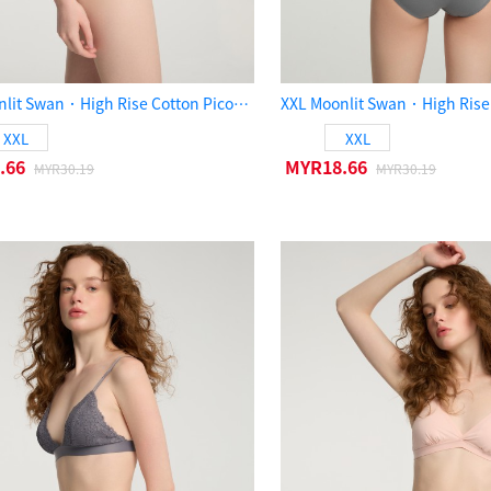
XXL Moonlit Swan．High Rise Cotton Picot Elastic Brief Panty（Icelandic Blue）
XXL
XXL
.66
MYR18.66
MYR30.19
MYR30.19