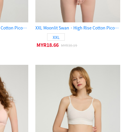
XXL Moonlit Swan．High Rise Cotton Picot Elastic Brief Panty（Excalibur）
XXL Moonlit Swan．High Rise Cotton Picot Elastic Brief Panty（Misty Lilac）
XXL
MYR18.66
MYR30.19