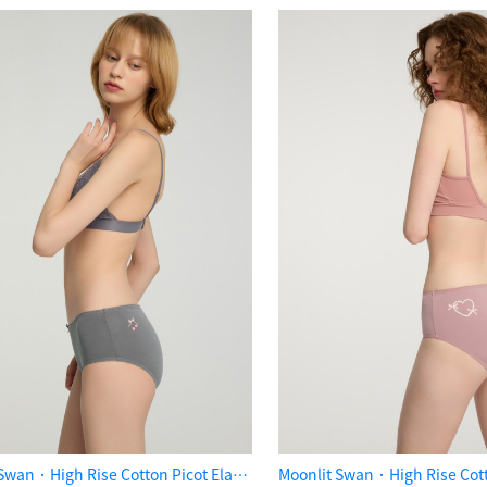
Moonlit Swan．High Rise Cotton Picot Elastic Brief Panty（Excalibur）