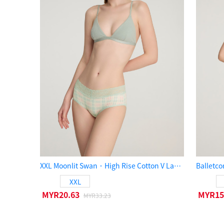
XXL Moonlit Swan．High Rise Cotton V Lace Waist Brief Panty（Tattersall）
XXL
MYR20.63
MYR15
MYR33.23