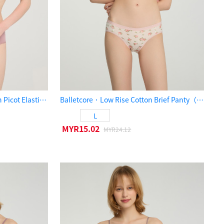
XXL Classic．High Rise Cotton Picot Elastic Brief Panty（Misty Lilac）
Balletcore．Low Rise Cotton Brief Panty（Romantic Rose）
L
MYR15.02
MYR24.12