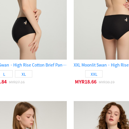
Moonlit Swan．High Rise Cotton Brief Panty（Black）
L
XL
XXL
.84
MYR18.66
MYR27.16
MYR30.19