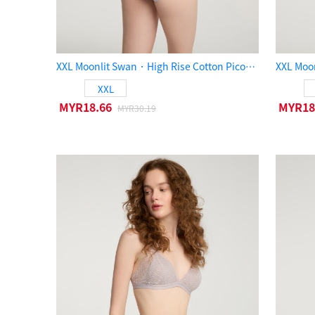
XXL Moonlit Swan．High Rise Cotton Picot Elastic Brief Panty（Lilac Marble）
XXL
MYR18.66
MYR18
MYR30.19