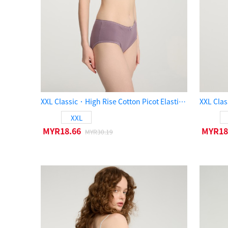
XXL Classic．High Rise Cotton Picot Elastic Brief Panty（Gray Ridge）
XXL
MYR18.66
MYR18
MYR30.19