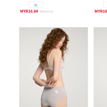
XL
MYR16.84
MYR16
MYR27.16