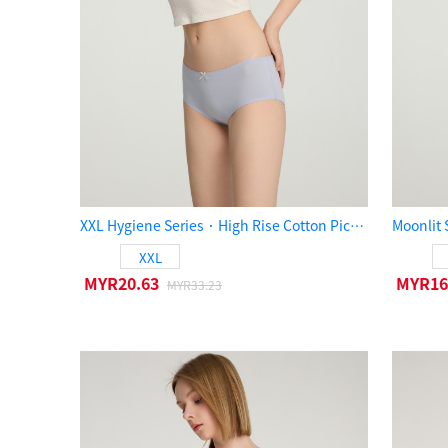
XXL Hygiene Series．High Rise Cotton Picot Elastic Brief Panty（Icelandic Blue）
XXL
MYR20.63
MYR16
MYR33.23