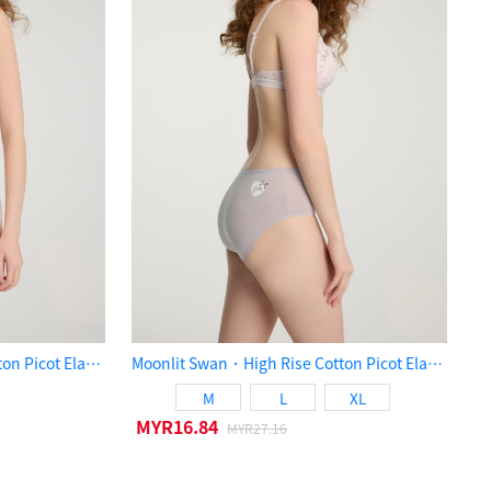
Moonlit Swan．High Rise Cotton Picot Elastic Brief Panty（Lotus）
Moonlit Swan．High Rise Cotton Picot Elastic Brief Panty（Lilac Marble）
M
L
XL
MYR16.84
MYR27.16