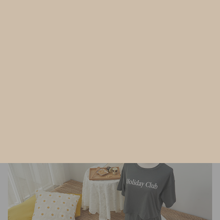
這宣告了一種自然輕鬆的生活態度，我們
的設計風格即是『簡單有型、沒有多餘的
花俏裝飾、採用最舒適的棉質素材』。想
像它在您身上柔軟服貼地呼吸著─那麼簡
單，那麼自然，又那麼有美感，彷彿您的
第二層肌膚。
了解更多關於Anden Hud商品 >>
最新文章
Latest Articles