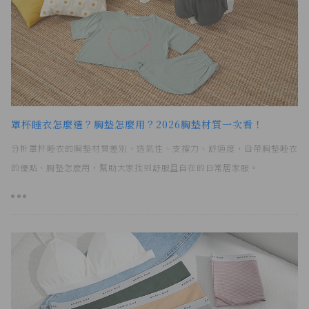
罩杯睡衣怎麼選？胸墊怎麼用？2026胸墊材質一次看！
分析罩杯睡衣的胸墊材質差別、透氣性、支撐力、舒適度，自帶胸墊睡衣
的優點、胸墊怎麼用，幫助大家找到舒服且自在的日常居家服。