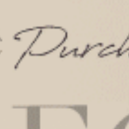
2.時尚設計，展現個性
Anden Hud內衣褲不僅注重舒適度，也將時尚、印花
元素融入每一款設計中。無論您偏愛簡約的經典純棉
內褲款式，還是喜歡色彩繽紛的活力風格印花純棉內
褲，偶爾也耍點小性感的蕾絲純棉內褲，我們的各種
系列內衣褲推薦都能滿足您的需求。獨特的細節和精
心設計的剪裁，使您在穿著時既能感受舒適，又能展
現個人風采。