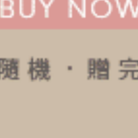
美的穿著體驗。想了解更多關於
Anden Hud內衣褲系
列優惠
，立即逛逛我們的
官方網站
。
延伸閱讀
內褲多久換一次？3大內褲壽命注意事項，愛護私密處預
防感染
Bra Top是什麼？3個挑選Bra top的小技巧，掌握正確穿
法
ANDEN HUD
100%MIT的獨立品牌在2010年創立，堅
持每件內著都是100%台灣手工製造。
『Anden Hud』為丹麥文，意思為『第二
層肌膚』