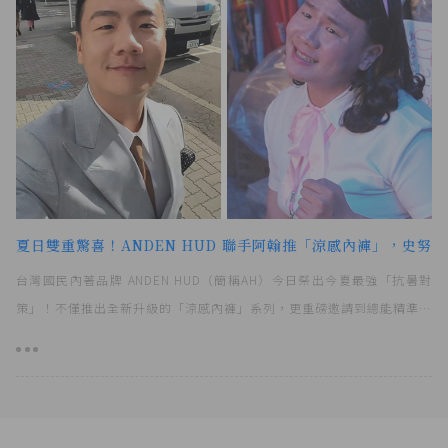
夏日雙重驚喜！ANDEN HUD 聯手阿翰推「涼感內褲」，史努
台灣國民內著品牌 ANDEN HUD（簡稱AH）今日祭出今夏最強「抗暑對
策」！不僅推出全新升級的「涼感內褲」系列，更重磅邀請到總能精準戳
中台灣人笑點的百變網紅「阿翰」，以獨特的幽默風格演繹夏日黏膩悶熱
的痛點，並大推 AH 涼感內褲帶來的極致冰絲透氣感。