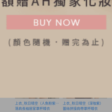
落肩長袖居家罩杯睡衣
連身_Petite Romance（黑色）
S
M
L
蕾絲拼接肩帶罩杯睡衣
M
L
XL
$140.5
$92.75
HK
HK
$187.25
$149.75
上衣_秋日晴空（人魚粉紫-貓咪日）
上衣_秋日晴空（深咖紫）
落肩長袖居家罩杯睡衣
蕾絲拼接肩帶罩杯睡衣