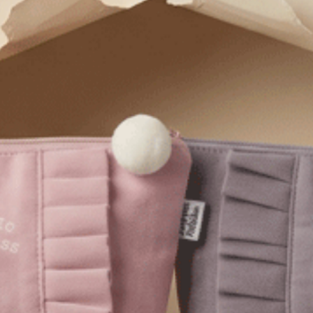
連身_Soft Clouds（淡桃粉）
蕾絲拼接肩帶罩杯睡衣
連身_Soft Clouds（豆米-Grea
S
M
L
短袖爬線罩杯睡衣
XL
S
M
L
$93.5
$103
HK
HK
$124.75
$137.25