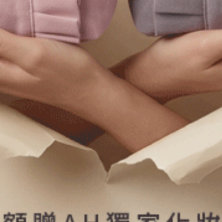
上衣_Soft Clouds（野漆紫）
上衣_Soft Clouds（鳶尾紫）
吸濕排汗蕾絲拼接肩帶罩杯睡衣
吸濕排汗蕾絲拼接肩帶罩杯睡衣
L
XL
XL
$65.5
$65.5
HK
HK
$87.25
$87.25
上衣_秋日晴空（黑色-表情熊熊