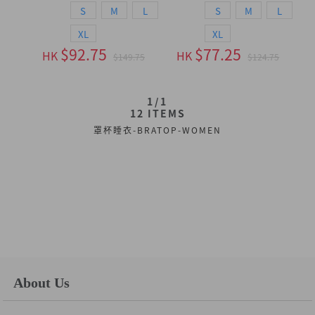
S
M
L
S
M
L
XL
XL
$92.75
$77.25
HK
HK
$149.75
$124.75
1/1
12
ITEMS
罩杯睡衣-BRATOP-WOMEN
About Us