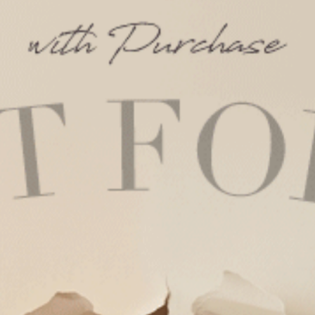
連身_Lazy Day（晨曦粉-刺繡
吸濕排汗 A-Line 短袖罩杯睡衣
連身_Lazy Day（摩卡棕-摩卡）
S
M
L
吸濕排汗 A-Line 短袖罩杯睡衣
S
M
L
XL
$121.75
$121.75
HK
HK
$162.25
$162.25