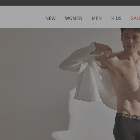
NEW
WOMEN
MEN
KIDS
SAL