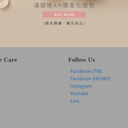
保暖系列-內褲-MEN
r Care
Follow Us
Facebook (TW)
Facebook (HK/MO)
Instagram
Youtube
Line