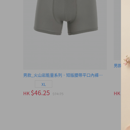
男款_火山岩能量系列．短版腰帶平口內褲（錫灰）
XL
$46.25
$6
HK
HK
$74.75