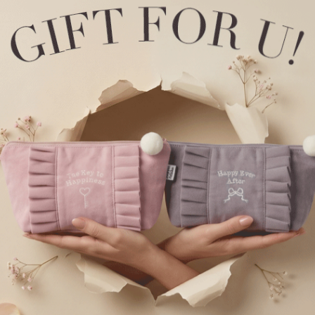
男款_火山岩能量系列．長版腰帶平口內褲（錫灰）
S
M
L
XL
M
XL
1.75
$61.75
HK
$99.75
$99.75
1/1
4
ITEMS