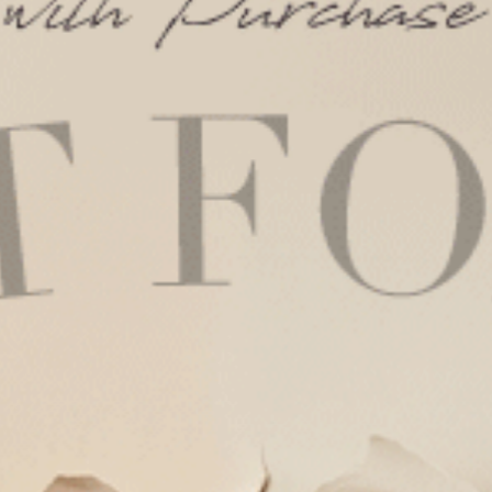
Sunday Morning．中腰三角內褲（海鹽綠-早晨綠織標）
M
L
XL
M
L
.75
$24.75
HK
$39.75
$39.75
選購