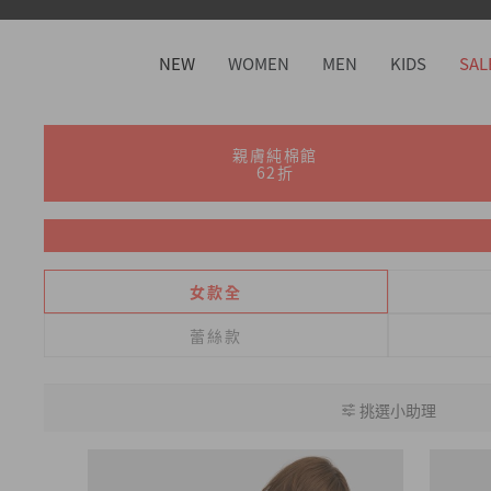
NEW
WOMEN
MEN
KIDS
SAL
親膚純棉館
62折
女款全
蕾絲款
挑選小助理