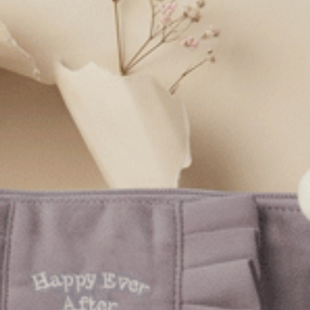
Sunday Morning．中腰三角內褲（奶油黃-早晨藍織標）
經典純色．V蕾絲低腰三角內褲（復古卡其）
XL
M
L
XL
$24.75
HK
$39.75
選購
選購