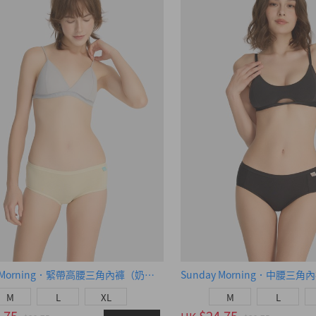
Sunday Morning．緊帶高腰三角內褲（奶油黃-早晨藍織標）
M
L
XL
M
L
.75
$24.75