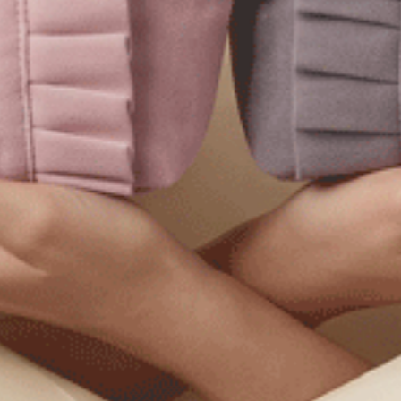
色．花邊中腰三角內褲（海潮藍）
M
L
XL
M
L
.75
$24.75
HK
$39.75
$39.75
選購