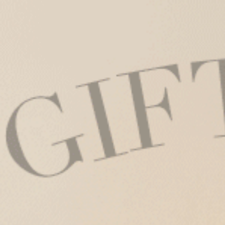
Sunday Morning．高腰三角內褲（海潮藍-早晨黃織標）
M
L
XL
$24.75
$24
HK
HK
$39.75
選購