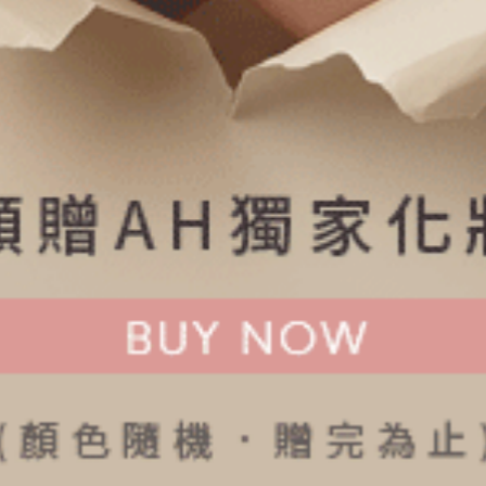
色．內襯緊帶中腰平口內褲（黑）