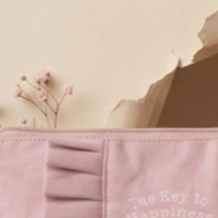
經典純色．窄版V蕾絲高腰三角內褲（海潮藍）
M
L
XL
$24.75
$24
HK
HK
$39.75
選購