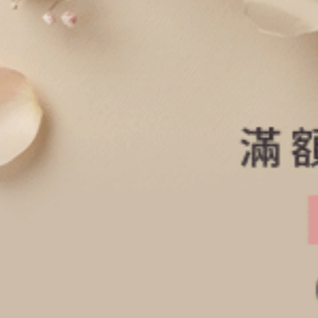
經典純色．V蕾絲中腰三角內褲（海潮藍）
經典純