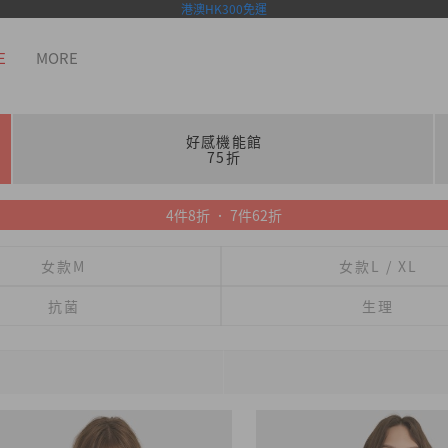
港澳HK300免運
E
MORE
好感機能館
75折
4件8折 ． 7件62折
女款M
女款L / XL
抗菌
生理