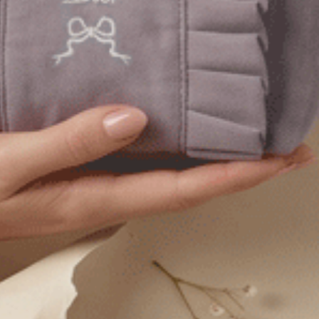
Sunday Morning．中腰三角內褲（月光灰-可頌）
Sunday Morning．中腰三角內褲（復古卡其-刺繡咖啡）
XL
M
L
XL
$24.75
HK
$39.75
選購
選購