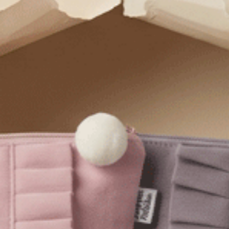
Sunday Morning．中腰三角內褲（淵洋藍-白點點）
M
L
XL
M
L
.75
$24.75
HK
$39.75
$39.75
選購