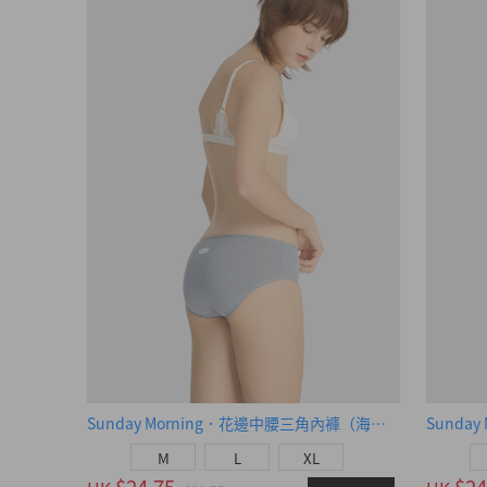
Sunday Morning．花邊中腰三角內褲（海潮藍-賴床小狗）
M
L
XL
$24.75
$24