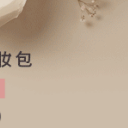
經典純色．內襯緊帶中腰平口內褲（復古卡其）
Sunday Morning．中腰三角內褲（復古卡其-早晨咖織標）