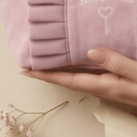
經典純色．V蕾絲中腰三角內褲（復古卡其）
經典純
M
L
XL
$24.75
$24
HK
HK
$39.75
選購