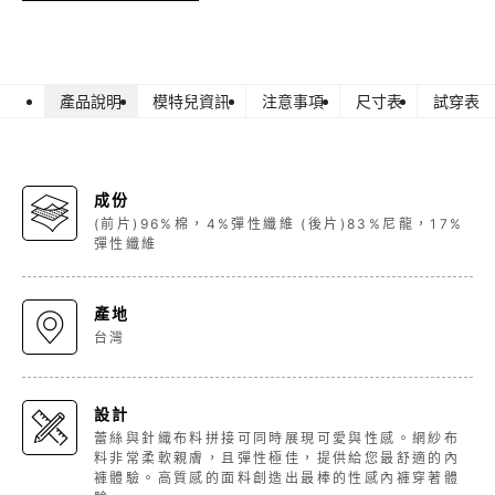
產品說明
模特兒資訊
注意事項
尺寸表
試穿表
成份
(前片)96%棉，4%彈性纖維 (後片)83%尼龍，17%
彈性纖維
產地
台灣
設計
蕾絲與針織布料拼接可同時展現可愛與性感。網紗布
料非常柔軟親膚，且彈性極佳，提供給您最舒適的內
褲體驗。高質感的面料創造出最棒的性感內褲穿著體