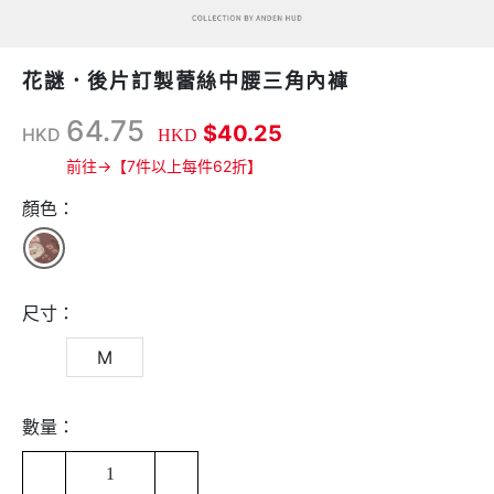
花謎．後片訂製蕾絲中腰三角內褲
64.75
$40.25
HKD
HKD
前往→【7件以上每件62折】
顏色：
尺寸：
M
數量：
1