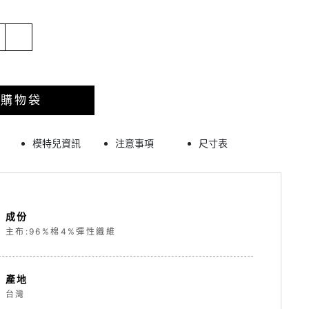
入購物袋
模特兒資訊
注意事項
尺寸表
成份
主布:96%棉4%彈性纖維
產地
台灣