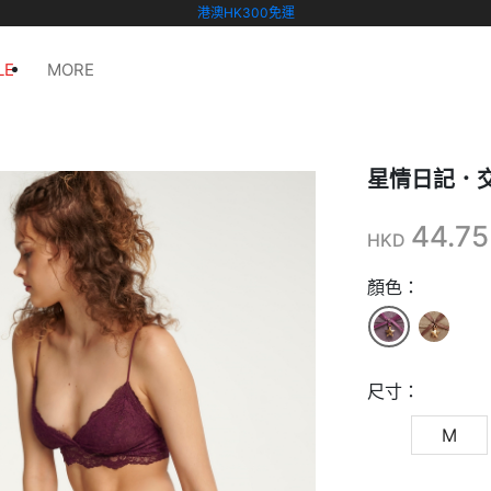
港澳HK300免運
LE
MORE
星情日記．
44.7
HKD
顏色：
尺寸：
M