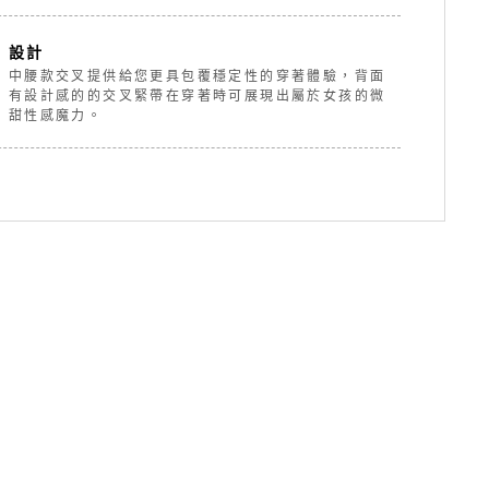
設計
中腰款交叉提供給您更具包覆穩定性的穿著體驗，背面
有設計感的的交叉緊帶在穿著時可展現出屬於女孩的微
甜性感魔力。