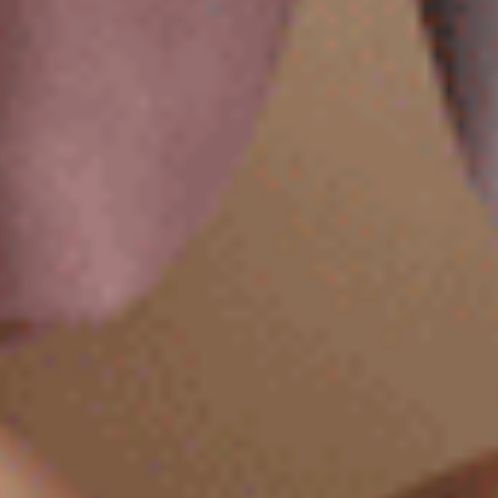
Sunday Morning（黑-我愛週日）
Sunday Morning（海鹽綠-
花邊低腰三角內褲
花邊中腰三角內褲
M
L
XL
M
L
XL
$24.75
$24.75
HK
HK
$39.75
$39.75
選購
選購