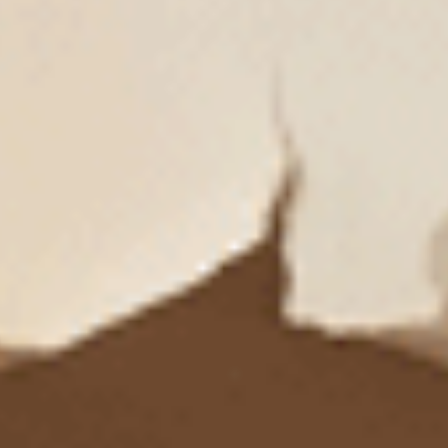
$39.75
$39.75
選購
選購
Sunday Morning（海潮藍-早晨俱樂部）
Sunday Morning（復古卡其
花邊中腰三角內褲
低腰三角內褲
M
L
XL
M
L
XL
$24.75
$24.75
HK
HK
$39.75
$39.75