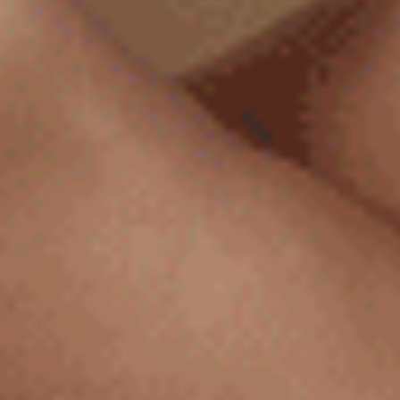
Sunday Morning（復古卡其-睡衣）
Sunday Morning（月光灰-可
細邊中腰三角內褲
花邊低腰三角內褲
M
L
XL
M
L
XL
$24.75
$24.75
HK
HK
$39.75
$39.75
選購
選購