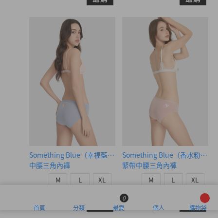
Something Blue（幸福藍-相愛熊熊）
Something Blue（香水粉-
中腰三角內褲
緊帶中腰三角內褲
M
L
XL
M
L
XL
$24.75
$24.75
HK
HK
$39.75
$39.75
0
選購
選購
首頁
分類
最愛
個人
購物袋