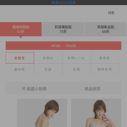
港澳HK300免運
HK
親膚純棉館
好感機能館
熱銷新品館
62折
75折
88折
4件8折 ． 7件62折
女款全
女款M
女款L / XL
素色款
蕾絲款
抗菌
生理
動物系列
挑選小助理
商品排序