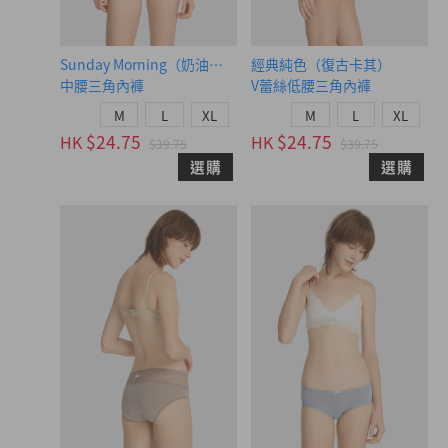
Sunday Morning（奶油黃-早晨藍織標）
經典純色（復古卡其）
中腰三角內褲
V蕾絲低腰三角內褲
M
L
XL
M
L
XL
$24.75
$24.75
HK
HK
$39.75
$39.75
選購
選購