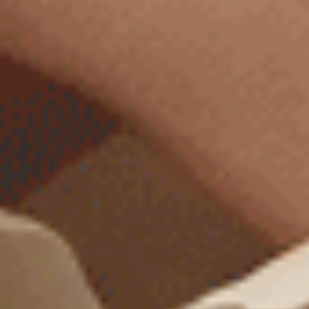
Sunday Morning（海鹽綠-熊熊泡咖啡）
Sunday Morning（奶油黃-
緊帶中腰三角內褲
花邊中腰三角內褲
M
L
XL
M
L
XL
$24.75
$24.75
HK
HK
$39.75
$39.75
選購
選購