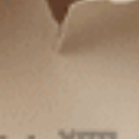
經典純色（海潮藍）
經典純色（海鹽綠）
花邊低腰三角內褲
花邊中腰三角內褲
M
L
XL
M
L
XL
$24.75
$24.75
HK
HK
$39.75
$39.75
選購
選購