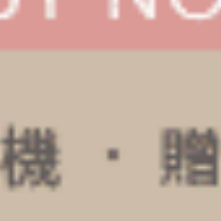
Sunday Morning（黑-我愛週日）
Sunday Morning（海鹽綠-
花邊中腰三角內褲
細邊中腰三角內褲
M
L
XL
M
L
XL
$24.75
$24.75
HK
HK
$39.75
$39.75
選購
選購