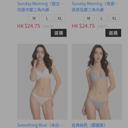
Sunday Morning（復古卡其-狗狗做早餐）
Sunday Morning（海潮藍-
花邊中腰三角內褲
高衩低腰三角內褲
M
L
XL
M
L
XL
$24.75
$24.75
HK
HK
$39.75
$39.75
選購
選購
Something Blue（米白-幸福藍花）
經典純色（朦朧紫）