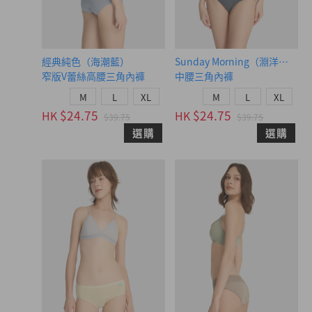
經典純色（海潮藍）
Sunday Morning（淵洋藍-白
窄版V蕾絲高腰三角內褲
中腰三角內褲
M
L
XL
M
L
XL
$24.75
$24.75
HK
HK
$39.75
$39.75
選購
選購