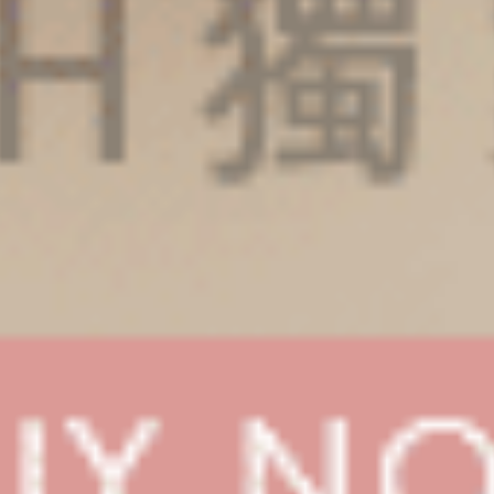
Sunday Morning（淵洋藍-白點點）
Sunday Morning（海潮藍-笑
細邊中腰三角內褲
細邊中腰三角內褲
M
L
XL
M
L
XL
$24.75
$24.75
HK
HK
$39.75
$39.75
選購
選購