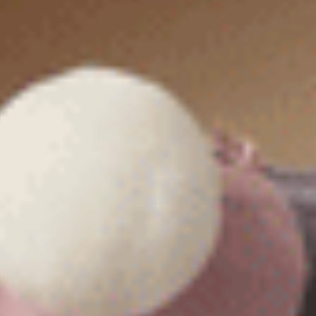
經典純色（海鹽綠）
Sunday Morning（復古卡其
緊帶中腰三角內褲
緊帶中腰三角內褲
M
L
XL
M
L
XL
$24.75
$24.75
HK
HK
$39.75
$39.75
選購
選購