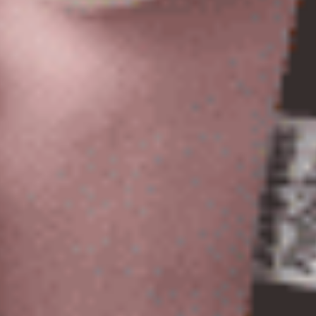
經典純色（海潮藍）
Sunday Morning（淵洋藍-白
緊帶中腰三角內褲
緊帶中腰三角內褲
M
L
XL
M
L
XL
$24.75
$24.75
HK
HK
$39.75
$39.75
選購
選購