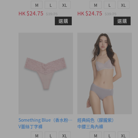
M
L
XL
M
L
XL
$24.75
$24.75
HK
HK
$39.75
$39.75
選購
選購
Something Blue（香水粉-水鑽蝴蝶結）
經典純色（朦朧紫）
V蕾絲丁字褲
中腰三角內褲
M
L
XL
M
L
XL