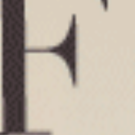
M
L
XL
M
L
XL
$24.75
$24.75
HK
HK
$39.75
$39.75
選購
選購
Sunday Morning（月光灰-可頌）
Sunday Morning（奶油黃-
低腰三角內褲
低腰三角內褲
M
L
XL
M
L
XL