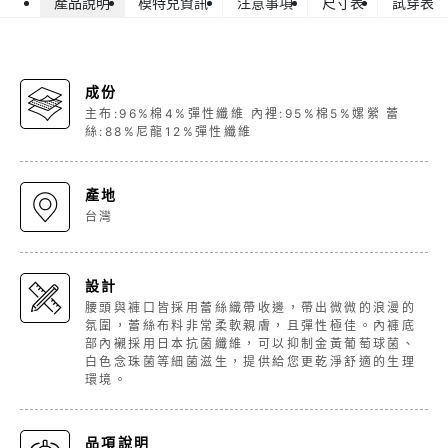
產品說明
模特兒資訊
注意事項
尺寸表
試穿表
成份
主布:96%棉4%彈性纖維 內裡:95%棉5%嫘縈 蕾
絲:88%尼龍12%彈性纖維
產地
台灣
設計
腰頭與褲口皆採用蕾絲織帶收邊，帶出微微的浪漫的
氛圍，蕾絲布料非常柔軟親膚，且彈性極佳。內褲底
部內襯採用日本抗菌纖維，可以抑制金黃葡萄球菌、
白色念珠菌等細菌滋生，提供給您更乾淨舒適的生理
環境。
品項說明