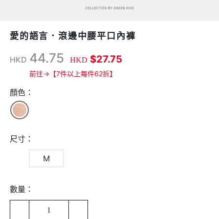
愛的語言．滾邊中腰平口內褲
44.75
$27.75
HKD
HKD
前往→【7件以上每件62折】
顏色：
尺寸：
M
數量：
1