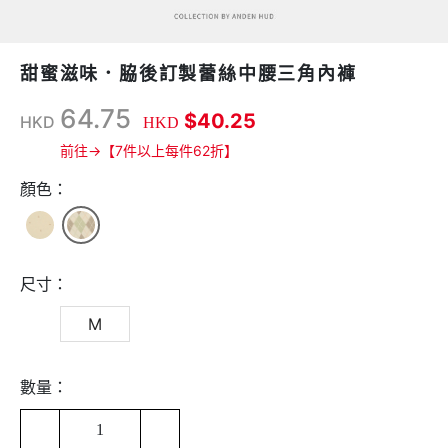
甜蜜滋味．脇後訂製蕾絲中腰三角內褲
64.75
$40.25
HKD
HKD
前往→【7件以上每件62折】
顏色：
尺寸：
M
數量：
1