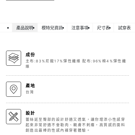
產品說明
模特兒資訊
注意事項
尺寸表
試穿表
成份
主布:83%尼龍17%彈性纖維 配布:96%棉4%彈性纖
維
產地
台灣
設計
蕾絲延至臀部的設計舒適又透氣，讓你增添小性感穿
起來非常舒適不會勒肉、親膚不刺癢，高質感的面料
創造出最棒的性感內褲穿著體驗。